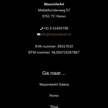
MasoniteArt
Middelhorsterweg 57
9751 TC Haren
+31 6 51493798‬
Info@masoniteart.nl
KVK-nummer: 89317610
BTW-nummer: NL004716367B67
Ga naar…
MasoniteArt Galerij
Home
Shop