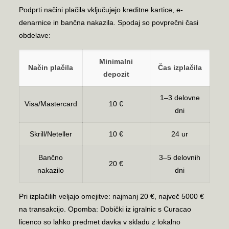
Podprti načini plačila vključujejo kreditne kartice, e-
denarnice in bančna nakazila. Spodaj so povprečni časi
obdelave:
Minimalni
Način plačila
Čas izplačila
depozit
1–3 delovne
Visa/Mastercard
10 €
dni
Skrill/Neteller
10 €
24 ur
Bančno
3–5 delovnih
20 €
nakazilo
dni
Pri izplačilih veljajo omejitve: najmanj 20 €, največ 5000 €
na transakcijo. Opomba: Dobički iz igralnic s Curacao
licenco so lahko predmet davka v skladu z lokalno