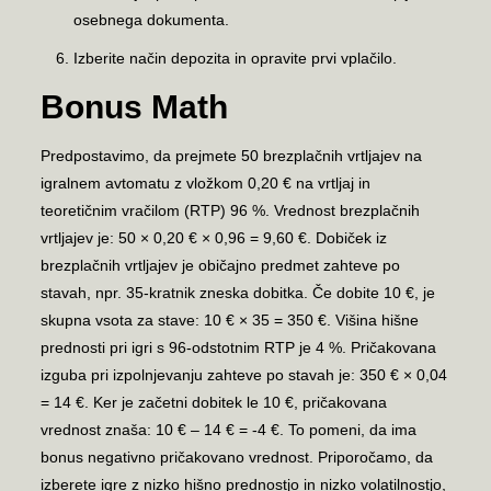
osebnega dokumenta.
Izberite način depozita in opravite prvi vplačilo.
Bonus Math
Predpostavimo, da prejmete 50 brezplačnih vrtljajev na
igralnem avtomatu z vložkom 0,20 € na vrtljaj in
teoretičnim vračilom (RTP) 96 %. Vrednost brezplačnih
vrtljajev je: 50 × 0,20 € × 0,96 = 9,60 €. Dobiček iz
brezplačnih vrtljajev je običajno predmet zahteve po
stavah, npr. 35-kratnik zneska dobitka. Če dobite 10 €, je
skupna vsota za stave: 10 € × 35 = 350 €. Višina hišne
prednosti pri igri s 96-odstotnim RTP je 4 %. Pričakovana
izguba pri izpolnjevanju zahteve po stavah je: 350 € × 0,04
= 14 €. Ker je začetni dobitek le 10 €, pričakovana
vrednost znaša: 10 € – 14 € = -4 €. To pomeni, da ima
bonus negativno pričakovano vrednost. Priporočamo, da
izberete igre z nizko hišno prednostjo in nizko volatilnostjo,