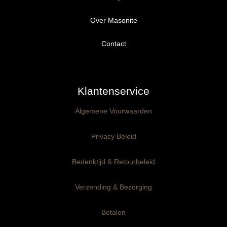
Over Masonite
Alle producten
Proefpakket
Contact
Ongegrond panelen
Klantenservice
Kant-en-Klaar panelen
3mm dik
Algemene Voorwaarden
Ophangklaar panelen
6mm dik
3mm dik
Privacy Beleid
Maatwerk
6mm dik
Bedenktijd & Retourbeleid
Verzending & Bezorging
Betalen