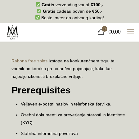
Gratis
verzending vanaf
€100,-
Gratis
cadeau boven de
€50,-
Bestel meer en ontvang korting!
0
€0,00
Rabona free spins
izstopa na konkurenčnem trgu, ta
vodnik po korakih pa natančno pojasnjuje, kako kar
najbolje izkoristiti brezplačne vrtljaje.
Prerequisites
Veljaven e-poštni naslov in telefonska številka.
Osebni dokumenti za preverjanje starosti in identitete
(KYC).
Stabilna internetna povezava.