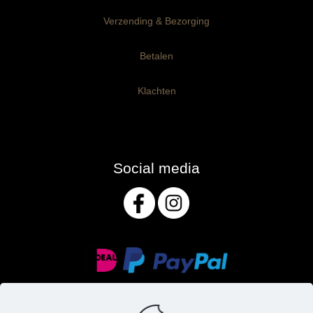
Verzending & Bezorging
Betalen
Klachten
Social media