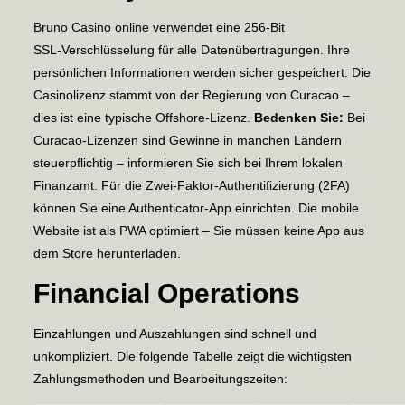
Bruno Casino online verwendet eine 256‑Bit
SSL‑Verschlüsselung für alle Datenübertragungen. Ihre
persönlichen Informationen werden sicher gespeichert. Die
Casinolizenz stammt von der Regierung von Curacao –
dies ist eine typische Offshore‑Lizenz.
Bedenken Sie:
Bei
Curacao‑Lizenzen sind Gewinne in manchen Ländern
steuerpflichtig – informieren Sie sich bei Ihrem lokalen
Finanzamt. Für die Zwei‑Faktor‑Authentifizierung (2FA)
können Sie eine Authenticator‑App einrichten. Die mobile
Website ist als PWA optimiert – Sie müssen keine App aus
dem Store herunterladen.
Financial Operations
Einzahlungen und Auszahlungen sind schnell und
unkompliziert. Die folgende Tabelle zeigt die wichtigsten
Zahlungsmethoden und Bearbeitungszeiten: