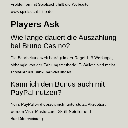
Problemen mit Spielsucht hilft die Webseite
www.spielsucht-hilfe.de.
Players Ask
Wie lange dauert die Auszahlung
bei Bruno Casino?
Die Bearbeitungszeit beträgt in der Regel 1–3 Werktage,
abhängig von der Zahlungsmethode. E‑Wallets sind meist
schneller als Banküberweisungen.
Kann ich den Bonus auch mit
PayPal nutzen?
Nein, PayPal wird derzeit nicht unterstützt. Akzeptiert
werden Visa, Mastercard, Skrill, Neteller und
Banküberweisung.