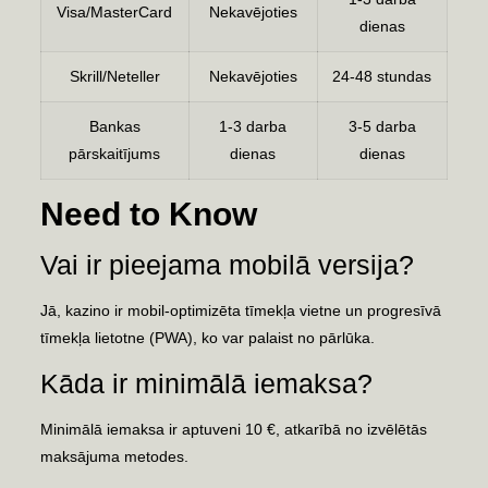
Visa/MasterCard
Nekavējoties
dienas
Skrill/Neteller
Nekavējoties
24-48 stundas
Bankas
1-3 darba
3-5 darba
pārskaitījums
dienas
dienas
Need to Know
Vai ir pieejama mobilā versija?
Jā, kazino ir mobil-optimizēta tīmekļa vietne un progresīvā
tīmekļa lietotne (PWA), ko var palaist no pārlūka.
Kāda ir minimālā iemaksa?
Minimālā iemaksa ir aptuveni 10 €, atkarībā no izvēlētās
maksājuma metodes.