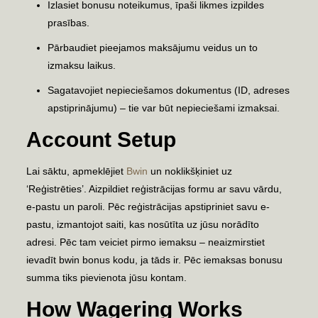
Izlasiet bonusu noteikumus, īpaši likmes izpildes
prasības.
Pārbaudiet pieejamos maksājumu veidus un to
izmaksu laikus.
Sagatavojiet nepieciešamos dokumentus (ID, adreses
apstiprinājumu) – tie var būt nepieciešami izmaksai.
Account Setup
Lai sāktu, apmeklējiet
Bwin
un noklikšķiniet uz
‘Reģistrēties’. Aizpildiet reģistrācijas formu ar savu vārdu,
e-pastu un paroli. Pēc reģistrācijas apstipriniet savu e-
pastu, izmantojot saiti, kas nosūtīta uz jūsu norādīto
adresi. Pēc tam veiciet pirmo iemaksu – neaizmirstiet
ievadīt bwin bonus kodu, ja tāds ir. Pēc iemaksas bonusu
summa tiks pievienota jūsu kontam.
How Wagering Works