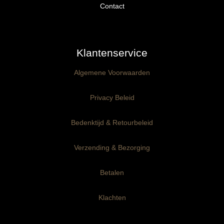
Proefpakket
Contact
Ongegrond panelen
Klantenservice
Kant-en-Klaar panelen
3mm dik
Algemene Voorwaarden
Ophangklaar panelen
6mm dik
3mm dik
Privacy Beleid
Maatwerk
6mm dik
Bedenktijd & Retourbeleid
Verzending & Bezorging
Betalen
Klachten