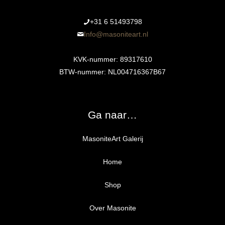
+31 6 51493798‬
Info@masoniteart.nl
KVK-nummer: 89317610
BTW-nummer: NL004716367B67
Ga naar…
MasoniteArt Galerij
Home
Shop
Over Masonite
Alle producten