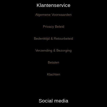
Klantenservice
Kant-en-Klaar panelen
3mm dik
Algemene Voorwaarden
Ophangklaar panelen
6mm dik
3mm dik
Privacy Beleid
Maatwerk
6mm dik
Bedenktijd & Retourbeleid
Verzending & Bezorging
Betalen
Klachten
Social media