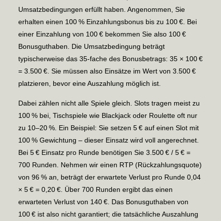
Umsatzbedingungen erfüllt haben. Angenommen, Sie
erhalten einen 100 % Einzahlungsbonus bis zu 100 €. Bei
einer Einzahlung von 100 € bekommen Sie also 100 €
Bonusguthaben. Die Umsatzbedingung beträgt
typischerweise das 35-fache des Bonusbetrags: 35 × 100 €
= 3.500 €. Sie müssen also Einsätze im Wert von 3.500 €
platzieren, bevor eine Auszahlung möglich ist.
Dabei zählen nicht alle Spiele gleich. Slots tragen meist zu
100 % bei, Tischspiele wie Blackjack oder Roulette oft nur
zu 10–20 %. Ein Beispiel: Sie setzen 5 € auf einen Slot mit
100 % Gewichtung – dieser Einsatz wird voll angerechnet.
Bei 5 € Einsatz pro Runde benötigen Sie 3.500 € / 5 € =
700 Runden. Nehmen wir einen RTP (Rückzahlungsquote)
von 96 % an, beträgt der erwartete Verlust pro Runde 0,04
× 5 € = 0,20 €. Über 700 Runden ergibt das einen
erwarteten Verlust von 140 €. Das Bonusguthaben von
100 € ist also nicht garantiert; die tatsächliche Auszahlung