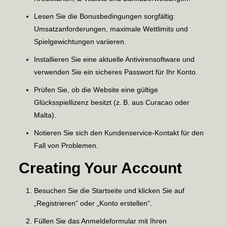
Lesen Sie die Bonusbedingungen sorgfältig:
Umsatzanforderungen, maximale Wettlimits und
Spielgewichtungen variieren.
Installieren Sie eine aktuelle Antivirensoftware und
verwenden Sie ein sicheres Passwort für Ihr Konto.
Prüfen Sie, ob die Website eine gültige
Glücksspiellizenz besitzt (z. B. aus Curacao oder
Malta).
Notieren Sie sich den Kundenservice-Kontakt für den
Fall von Problemen.
Creating Your Account
Besuchen Sie die Startseite und klicken Sie auf
„Registrieren“ oder „Konto erstellen“.
Füllen Sie das Anmeldeformular mit Ihren