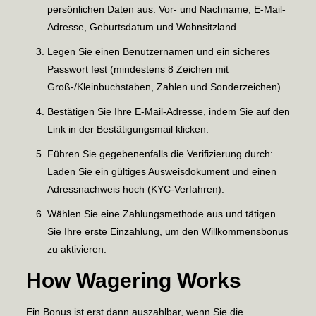
persönlichen Daten aus: Vor- und Nachname, E-Mail-
Adresse, Geburtsdatum und Wohnsitzland.
Legen Sie einen Benutzernamen und ein sicheres
Passwort fest (mindestens 8 Zeichen mit
Groß-/Kleinbuchstaben, Zahlen und Sonderzeichen).
Bestätigen Sie Ihre E-Mail-Adresse, indem Sie auf den
Link in der Bestätigungsmail klicken.
Führen Sie gegebenenfalls die Verifizierung durch:
Laden Sie ein gültiges Ausweisdokument und einen
Adressnachweis hoch (KYC-Verfahren).
Wählen Sie eine Zahlungsmethode aus und tätigen
Sie Ihre erste Einzahlung, um den Willkommensbonus
zu aktivieren.
How Wagering Works
Ein Bonus ist erst dann auszahlbar, wenn Sie die