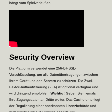
hängt vom Spielverlauf ab.
Security Overview
Die Plattform verwendet eine 256-Bit-SSL-
Verschlüsselung, um alle Datenübertragungen zwischen
Ihrem Gerät und den Servern zu schützen. Die Zwei-
Faktor-Authentifizierung (2FA) ist optional verfügbar und
wird dringend empfohlen.
Wichtig:
Geben Sie niemals
Ihre Zugangsdaten an Dritte weiter. Das Casino unterliegt
der Regulierung einer anerkannten Lizenzbehörde und