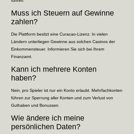
führen.
Muss ich Steuern auf Gewinne
zahlen?
Die Plattform besitzt eine Curacao-Lizenz. In vielen
Ländern unterliegen Gewinne aus solchen Casinos der
Einkommensteuer. Informieren Sie sich bei Ihrem
Finanzamt.
Kann ich mehrere Konten
haben?
Nein, pro Spieler ist nur ein Konto erlaubt. Mehrfachkonten
führen zur Sperrung aller Konten und zum Verlust von
Guthaben und Bonussen.
Wie ändere ich meine
persönlichen Daten?