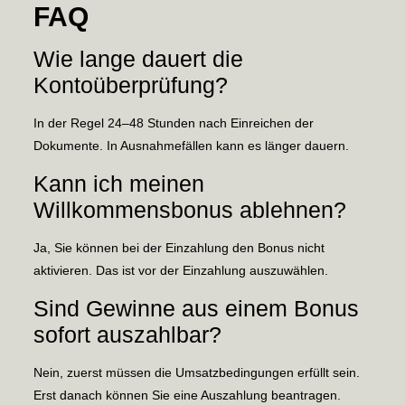
FAQ
Wie lange dauert die
Kontoüberprüfung?
In der Regel 24–48 Stunden nach Einreichen der
Dokumente. In Ausnahmefällen kann es länger dauern.
Kann ich meinen
Willkommensbonus ablehnen?
Ja, Sie können bei der Einzahlung den Bonus nicht
aktivieren. Das ist vor der Einzahlung auszuwählen.
Sind Gewinne aus einem Bonus
sofort auszahlbar?
Nein, zuerst müssen die Umsatzbedingungen erfüllt sein.
Erst danach können Sie eine Auszahlung beantragen.