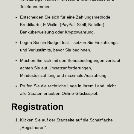
Telefonnummer.
Entscheiden Sie sich für eine Zahlungsmethode:
Kreditkarte, E-Wallet (PayPal, Skrill, Neteller),
Banküberweisung oder Kryptowährung.
Legen Sie ein Budget fest – setzen Sie Einzahlungs-
und Verlustlimits, bevor Sie beginnen.
Machen Sie sich mit den Bonusbedingungen vertraut:
achten Sie auf Umsatzanforderungen,
Mindesteinzahlung und maximale Auszahlung.
Prüfen Sie die rechtliche Lage in Ihrem Land: nicht
alle Staaten erlauben Online-Glücksspiel.
Registration
Klicken Sie auf der Startseite auf die Schaltfläche
„Registrieren“.