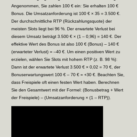
Angenommen, Sie zahlen 100 € ein: Sie erhalten 100 €
Bonus. Die Umsatzanforderung ist 100 € × 35 = 3.500 €.
Der durchschnittliche RTP (Rückzahlungsquote) der
meisten Slots liegt bei 96 %. Der erwartete Verlust bei
diesem Umsatz beträgt 3.500 € × (1 – 0,96) = 140 €. Der
effektive Wert des Bonus ist also 100 € (Bonus) – 140 €
(erwarteter Verlust) = –40 €. Um einen positiven Wert zu
erzielen, wählen Sie Slots mit hohem RTP (z. B. 98 %):
Dann ist der erwartete Verlust 3.500 € × 0,02 = 70 €, der
Bonuserwartungswert 100 € – 70 € = +30 €. Beachten Sie,
dass Freispiele oft einen festen Wert haben. Berechnen
Sie den Gesamtwert mit der Formel: (Bonusbetrag + Wert
der Freispiele) – (Umsatzanforderung × (1 – RTP)).