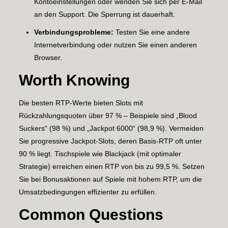
Kontoeinstellungen oder wenden Sie sich per E-Mail
an den Support. Die Sperrung ist dauerhaft.
Verbindungsprobleme:
Testen Sie eine andere
Internetverbindung oder nutzen Sie einen anderen
Browser.
Worth Knowing
Die besten RTP-Werte bieten Slots mit
Rückzahlungsquoten über 97 % – Beispiele sind „Blood
Suckers“ (98 %) und „Jackpot 6000“ (98,9 %). Vermeiden
Sie progressive Jackpot-Slots, deren Basis-RTP oft unter
90 % liegt. Tischspiele wie Blackjack (mit optimaler
Strategie) erreichen einen RTP von bis zu 99,5 %. Setzen
Sie bei Bonusaktionen auf Spiele mit hohem RTP, um die
Umsatzbedingungen effizienter zu erfüllen.
Common Questions