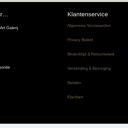
ar…
Klantenservice
Algemene Voorwaarden
rt Galerij
Privacy Beleid
Bedenktijd & Retourbeleid
onite
producten
Verzending & Bezorging
pakket
Betalen
rond panelen
Klachten
en-Klaar panelen
m dik
gklaar panelen
m dik
m dik