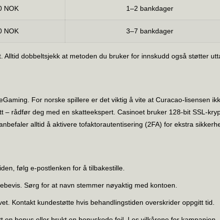
0 NOK
1–2 bankdager
0 NOK
3–7 bankdager
lt. Alltid dobbeltsjekk at metoden du bruker for innskudd også støtte
Gaming. For norske spillere er det viktig å vite at Curacao-lisensen ikk
 – rådfør deg med en skatteekspert. Casinoet bruker 128-bit SSL-krypter
efaler alltid å aktivere tofaktorautentisering (2FA) for ekstra sikkerhe
en, følg e-postlenken for å tilbakestille.
sebevis. Sørg for at navn stemmer nøyaktig med kontoen.
et. Kontakt kundestøtte hvis behandlingstiden overskrider oppgitt tid.
t en bonus eller brukt en bonuskode feil. Les vilkårene for kampanjen.