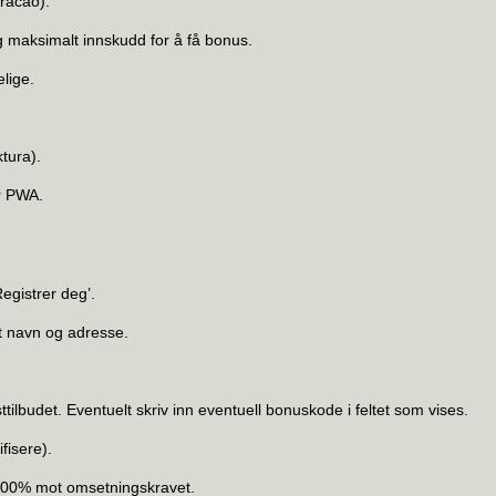
uracao).
 maksimalt innskudd for å få bonus.
elige.
ktura).
er PWA.
Registrer deg’.
lt navn og adresse.
ttilbudet. Eventuelt skriv inn eventuell bonuskode i feltet som vises.
fisere).
r 100% mot omsetningskravet.