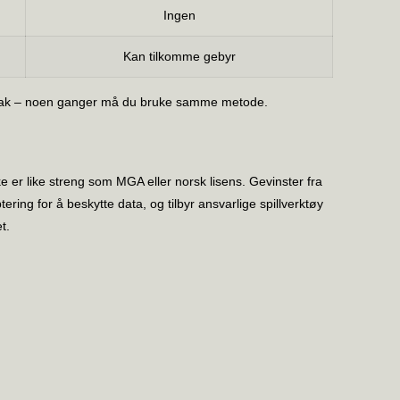
Ingen
Kan tilkomme gebyr
r uttak – noen ganger må du bruke samme metode.
e er like streng som MGA eller norsk lisens. Gevinster fra
ing for å beskytte data, og tilbyr ansvarlige spillverktøy
t.