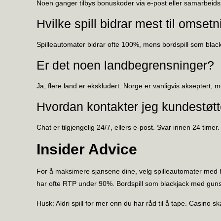
Noen ganger tilbys bonuskoder via e-post eller samarbeids
Hvilke spill bidrar mest til omset
Spilleautomater bidrar ofte 100%, mens bordspill som black
Er det noen landbegrensninger?
Ja, flere land er ekskludert. Norge er vanligvis akseptert, me
Hvordan kontakter jeg kundestøt
Chat er tilgjengelig 24/7, ellers e-post. Svar innen 24 timer.
Insider Advice
For å maksimere sjansene dine, velg spilleautomater med 
har ofte RTP under 90%. Bordspill som blackjack med gunstig
Husk: Aldri spill for mer enn du har råd til å tape. Casino 