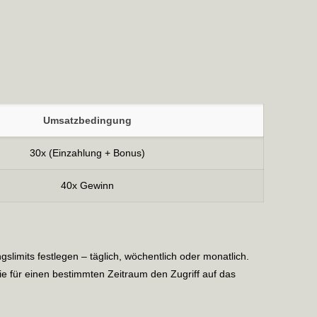
Umsatzbedingung
30x (Einzahlung + Bonus)
40x Gewinn
slimits festlegen – täglich, wöchentlich oder monatlich.
ie für einen bestimmten Zeitraum den Zugriff auf das