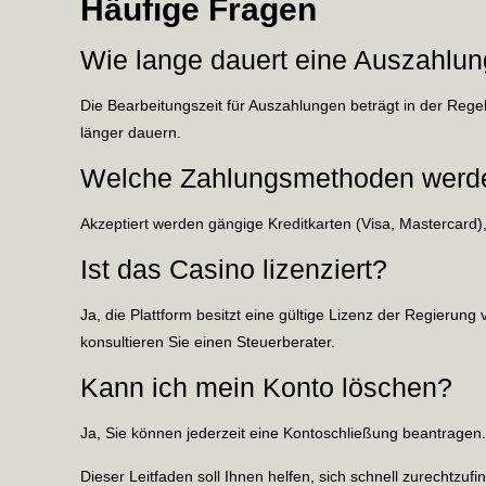
Häufige Fragen
Wie lange dauert eine Auszahlu
Die Bearbeitungszeit für Auszahlungen beträgt in der Reg
länger dauern.
Welche Zahlungsmethoden werde
Akzeptiert werden gängige Kreditkarten (Visa, Mastercard)
Ist das Casino lizenziert?
Ja, die Plattform besitzt eine gültige Lizenz der Regieru
konsultieren Sie einen Steuerberater.
Kann ich mein Konto löschen?
Ja, Sie können jederzeit eine Kontoschließung beantragen
Dieser Leitfaden soll Ihnen helfen, sich schnell zurechtzu