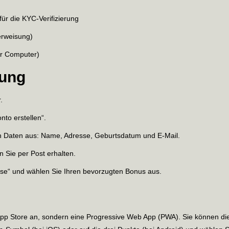
r die KYC-Verifizierung
erweisung)
er Computer)
dung
.
nto erstellen“.
en Daten aus: Name, Adresse, Geburtsdatum und E-Mail.
n Sie per Post erhalten.
sse“ und wählen Sie Ihren bevorzugten Bonus aus.
r App Store an, sondern eine Progressive Web App (PWA). Sie können 