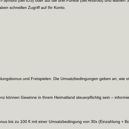
en-Symbol (bei iOS) oder auf die drei Punkte (bei Android) und wählen 
ben schnellen Zugriff auf Ihr Konto.
hlungsbonus und Freispielen. Die Umsatzbedingungen geben an, wie 
 können Gewinne in Ihrem Heimatland steuerpflichtig sein – informie
s bis zu 100 € mit einer Umsatzbedingung von 30x (Einzahlung + Bon