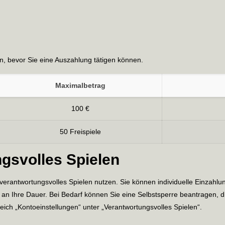
n, bevor Sie eine Auszahlung tätigen können.
Maximalbetrag
100 €
50 Freispiele
ngsvolles Spielen
erantwortungsvolles Spielen nutzen. Sie können individuelle Einzahlung
t an Ihre Dauer. Bei Bedarf können Sie eine Selbstsperre beantragen, d
reich „Kontoeinstellungen“ unter „Verantwortungsvolles Spielen“.