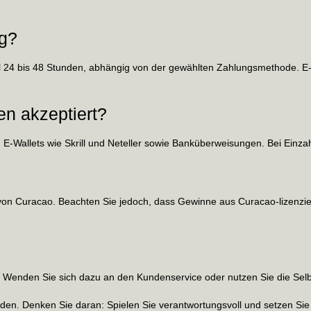
ng?
el 24 bis 48 Stunden, abhängig von der gewählten Zahlungsmethode. E-
n akzeptiert?
, E-Wallets wie Skrill und Neteller sowie Banküberweisungen. Bei Einz
ng von Curacao. Beachten Sie jedoch, dass Gewinne aus Curacao-lizenzie
. Wenden Sie sich dazu an den Kundenservice oder nutzen Sie die Selbs
finden. Denken Sie daran: Spielen Sie verantwortungsvoll und setzen Si