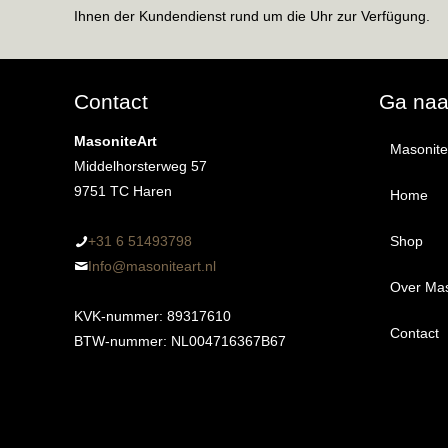
Ihnen der Kundendienst rund um die Uhr zur Verfügung.
Contact
Ga na
MasoniteArt
MasoniteA
Middelhorsterweg 57
9751 TC Haren
Home
+31 6 51493798‬
Shop
Info@masoniteart.nl
Over Mas
Alle 
KVK-nummer: 89317610
Contact
Proef
BTW-nummer: NL004716367B67
Ongeg
Kant-
3m