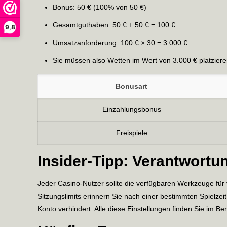
Bonus: 50 € (100% von 50 €)
Gesamtguthaben: 50 € + 50 € = 100 €
9,8
Umsatzanforderung: 100 € × 30 = 3.000 €
Sie müssen also Wetten im Wert von 3.000 € platziere
Bonusart
Einzahlungsbonus
Freispiele
Insider-Tipp: Verantwortu
Jeder Casino-Nutzer sollte die verfügbaren Werkzeuge für v
Sitzungslimits erinnern Sie nach einer bestimmten Spielzei
Konto verhindert. Alle diese Einstellungen finden Sie im Be