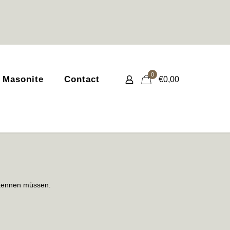
0
 Masonite
Contact
€0,00
 kennen müssen.