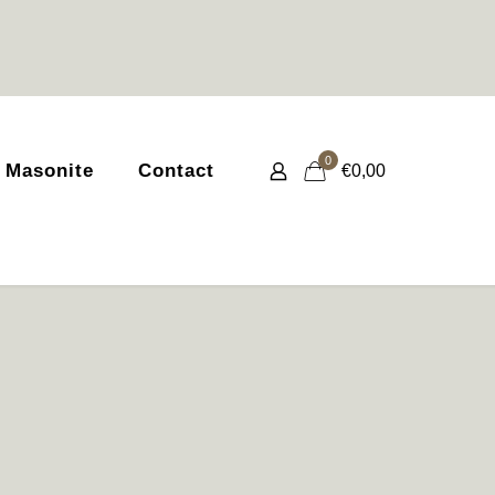
0
 Masonite
Contact
€0,00