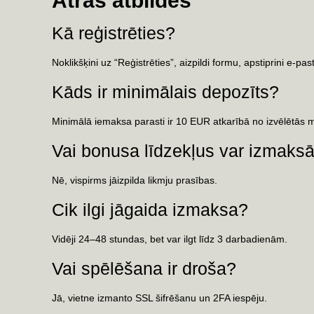
Ātrās atbildes
Kā reģistrēties?
Noklikšķini uz “Reģistrēties”, aizpildi formu, apstiprini e-pas
Kāds ir minimālais depozīts?
Minimālā iemaksa parasti ir 10 EUR atkarībā no izvēlētās 
Vai bonusa līdzekļus var izmaksā
Nē, vispirms jāizpilda likmju prasības.
Cik ilgi jāgaida izmaksa?
Vidēji 24–48 stundas, bet var ilgt līdz 3 darbadienām.
Vai spēlēšana ir droša?
Jā, vietne izmanto SSL šifrēšanu un 2FA iespēju.