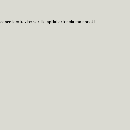
cencētiem kazino var tikt aplikti ar ienākuma nodokli