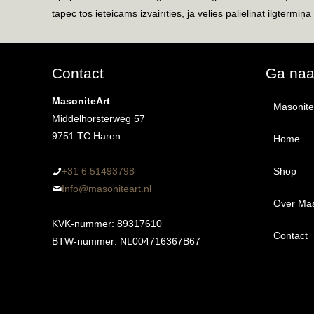
tāpēc tos ieteicams izvairīties, ja vēlies palielināt ilgtermiņa
Contact
Ga na
MasoniteArt
MasoniteA
Middelhorsterweg 57
9751 TC Haren
Home
+31 6 51493798‬
Shop
Info@masoniteart.nl
Over Mas
Alle 
KVK-nummer: 89317610
Contact
Proef
BTW-nummer: NL004716367B67
Ongeg
Kant-
3m