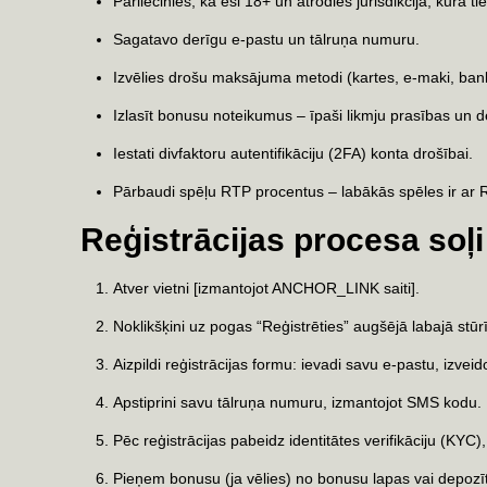
Pārliecinies, ka esi 18+ un atrodies jurisdikcijā, kurā ti
Sagatavo derīgu e-pastu un tālruņa numuru.
Izvēlies drošu maksājuma metodi (kartes, e-maki, ban
Izlasīt bonusu noteikumus – īpaši likmju prasības un 
Iestati divfaktoru autentifikāciju (2FA) konta drošībai.
Pārbaudi spēļu RTP procentus – labākās spēles ir ar
Reģistrācijas procesa soļi
Atver vietni [izmantojot ANCHOR_LINK saiti].
Noklikšķini uz pogas “Reģistrēties” augšējā labajā stūrī
Aizpildi reģistrācijas formu: ievadi savu e-pastu, izveido
Apstiprini savu tālruņa numuru, izmantojot SMS kodu.
Pēc reģistrācijas pabeidz identitātes verifikāciju (KY
Pieņem bonusu (ja vēlies) no bonusu lapas vai depozīt