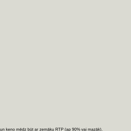
oti un keno mēdz būt ar zemāku RTP (ap 90% vai mazāk),