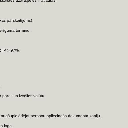
ešsaistes azartspēles ir atļautas.
kas pārskaitījums).
derīguma termiņu.
 RTP > 97%.
.
 paroli un izvēlies valūtu.
C), augšupielādējot personu apliecinoša dokumenta kopiju.
a loga.