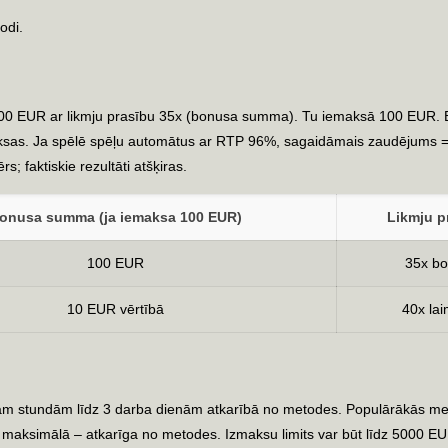
odi.
200 EUR ar likmju prasību 35x (bonusa summa). Tu iemaksā 100 EUR. 
ksas. Ja spēlē spēļu automātus ar RTP 96%, sagaidāmais zaudējums = 
s; faktiskie rezultāti atšķiras.
onusa summa (ja iemaksa 100 EUR)
Likmju p
100 EUR
35x b
10 EUR vērtībā
40x la
ām stundām līdz 3 darba dienām atkarībā no metodes. Populārākās metod
 maksimālā – atkarīga no metodes. Izmaksu limits var būt līdz 5000 E