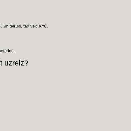
tu un tālruni, tad veic KYC.
metodes.
t uzreiz?