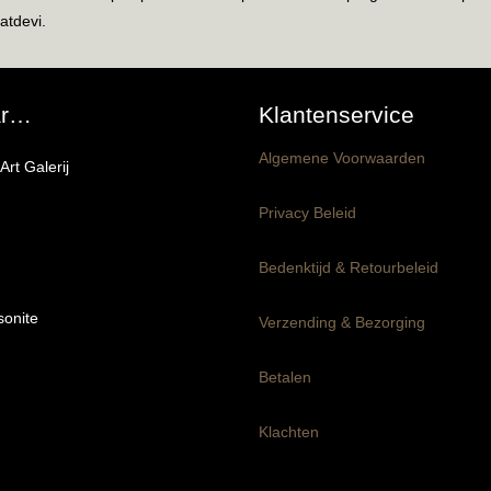
 atdevi.
ar…
Klantenservice
Algemene Voorwaarden
rt Galerij
Privacy Beleid
Bedenktijd & Retourbeleid
onite
producten
Verzending & Bezorging
pakket
Betalen
rond panelen
Klachten
en-Klaar panelen
m dik