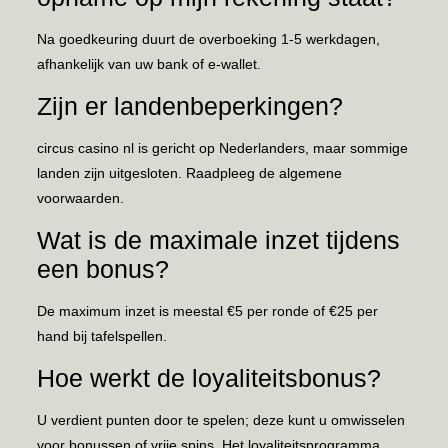
Na goedkeuring duurt de overboeking 1-5 werkdagen,
afhankelijk van uw bank of e-wallet.
Zijn er landenbeperkingen?
circus casino nl is gericht op Nederlanders, maar sommige
landen zijn uitgesloten. Raadpleeg de algemene
voorwaarden.
Wat is de maximale inzet tijdens
een bonus?
De maximum inzet is meestal €5 per ronde of €25 per
hand bij tafelspellen.
Hoe werkt de loyaliteitsbonus?
U verdient punten door te spelen; deze kunt u omwisselen
voor bonussen of vrije spins. Het loyaliteitsprogramma