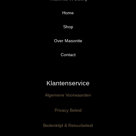
Home
Shop
Over Masonite
Alle producten
Proefpakket
Contact
Ongegrond panelen
Klantenservice
Kant-en-Klaar panelen
3mm dik
Algemene Voorwaarden
Ophangklaar panelen
6mm dik
3mm dik
Privacy Beleid
Maatwerk
6mm dik
Bedenktijd & Retourbeleid