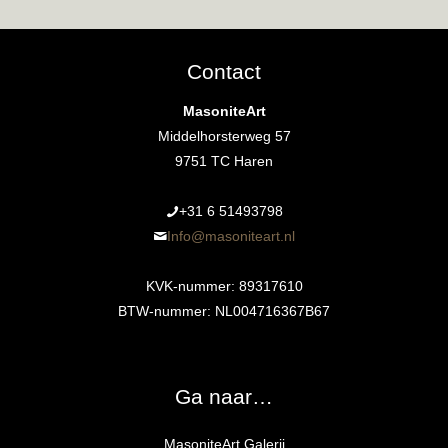
Contact
MasoniteArt
Middelhorsterweg 57
9751 TC Haren
+31 6 51493798‬
Info@masoniteart.nl
KVK-nummer: 89317610
BTW-nummer: NL004716367B67
Ga naar…
MasoniteArt Galerij