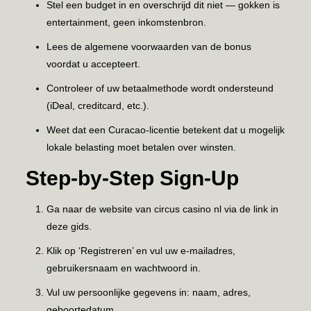
Stel een budget in en overschrijd dit niet — gokken is
entertainment, geen inkomstenbron.
Lees de algemene voorwaarden van de bonus
voordat u accepteert.
Controleer of uw betaalmethode wordt ondersteund
(iDeal, creditcard, etc.).
Weet dat een Curacao-licentie betekent dat u mogelijk
lokale belasting moet betalen over winsten.
Step-by-Step Sign-Up
Ga naar de website van circus casino nl via de link in
deze gids.
Klik op ‘Registreren’ en vul uw e-mailadres,
gebruikersnaam en wachtwoord in.
Vul uw persoonlijke gegevens in: naam, adres,
geboortedatum.