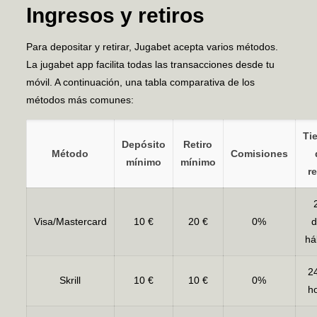
Ingresos y retiros
Para depositar y retirar, Jugabet acepta varios métodos.
La jugabet app facilita todas las transacciones desde tu
móvil. A continuación, una tabla comparativa de los
métodos más comunes:
Ti
Depósito
Retiro
Método
Comisiones
mínimo
mínimo
re
Visa/Mastercard
10 €
20 €
0%
d
há
2
Skrill
10 €
10 €
0%
h