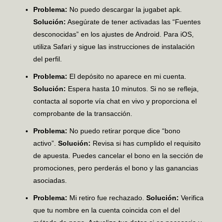
Problema:
No puedo descargar la jugabet apk.
Solución:
Asegúrate de tener activadas las “Fuentes
desconocidas” en los ajustes de Android. Para iOS,
utiliza Safari y sigue las instrucciones de instalación
del perfil.
Problema:
El depósito no aparece en mi cuenta.
Solución:
Espera hasta 10 minutos. Si no se refleja,
contacta al soporte vía chat en vivo y proporciona el
comprobante de la transacción.
Problema:
No puedo retirar porque dice “bono
activo”.
Solución:
Revisa si has cumplido el requisito
de apuesta. Puedes cancelar el bono en la sección de
promociones, pero perderás el bono y las ganancias
asociadas.
Problema:
Mi retiro fue rechazado.
Solución:
Verifica
que tu nombre en la cuenta coincida con el del