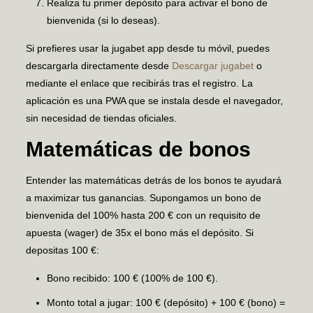
Realiza tu primer depósito para activar el bono de
bienvenida (si lo deseas).
Si prefieres usar la jugabet app desde tu móvil, puedes
descargarla directamente desde
Descargar jugabet
o
mediante el enlace que recibirás tras el registro. La
aplicación es una PWA que se instala desde el navegador,
sin necesidad de tiendas oficiales.
Matemáticas de bonos
Entender las matemáticas detrás de los bonos te ayudará
a maximizar tus ganancias. Supongamos un bono de
bienvenida del 100% hasta 200 € con un requisito de
apuesta (wager) de 35x el bono más el depósito. Si
depositas 100 €:
Bono recibido: 100 € (100% de 100 €).
Monto total a jugar: 100 € (depósito) + 100 € (bono) =