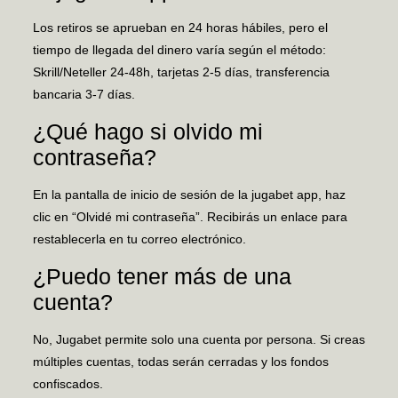
Los retiros se aprueban en 24 horas hábiles, pero el
tiempo de llegada del dinero varía según el método:
Skrill/Neteller 24-48h, tarjetas 2-5 días, transferencia
bancaria 3-7 días.
¿Qué hago si olvido mi
contraseña?
En la pantalla de inicio de sesión de la jugabet app, haz
clic en “Olvidé mi contraseña”. Recibirás un enlace para
restablecerla en tu correo electrónico.
¿Puedo tener más de una
cuenta?
No, Jugabet permite solo una cuenta por persona. Si creas
múltiples cuentas, todas serán cerradas y los fondos
confiscados.