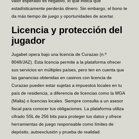
valor esperado es negativo, lo que indica que
estadísticamente perderás dinero. Sin embargo, el bono te
da más tiempo de juego y oportunidades de acertar.
Licencia y protección del
jugador
Jugabet opera bajo una licencia de Curazao (n.º
8048/JAZ). Esta licencia permite a la plataforma ofrecer
sus servicios en múltiples países, pero ten en cuenta que
las ganancias obtenidas en casinos con licencia de
Curazao pueden estar sujetas a impuestos locales en tu
país de residencia, a diferencia de licencias como la MGA
(Malta) o licencias locales. Siempre consulta a un asesor
fiscal para conocer tus obligaciones. La plataforma utiliza
cifrado SSL de 256 bits para proteger tus datos y ofrece
herramientas de juego responsable como límites de
depósito, autoexclusión y prueba de realidad.