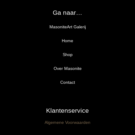
Ga naar…
MasoniteArt Galerij
Home
Shop
Over Masonite
Alle producten
Proefpakket
Contact
Ongegrond panelen
Klantenservice
Kant-en-Klaar panelen
3mm dik
Algemene Voorwaarden
Ophangklaar panelen
6mm dik
3mm dik