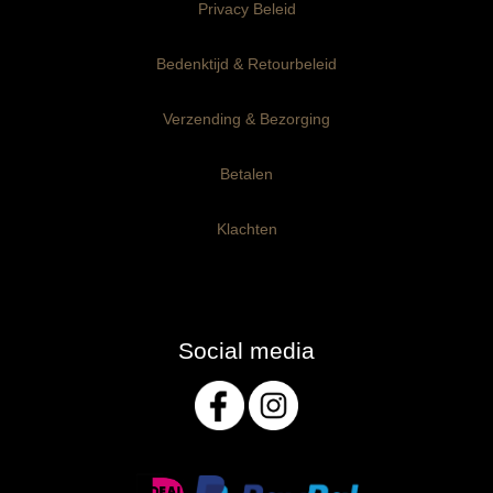
Privacy Beleid
Maatwerk
6mm dik
Bedenktijd & Retourbeleid
Verzending & Bezorging
Betalen
Klachten
Social media