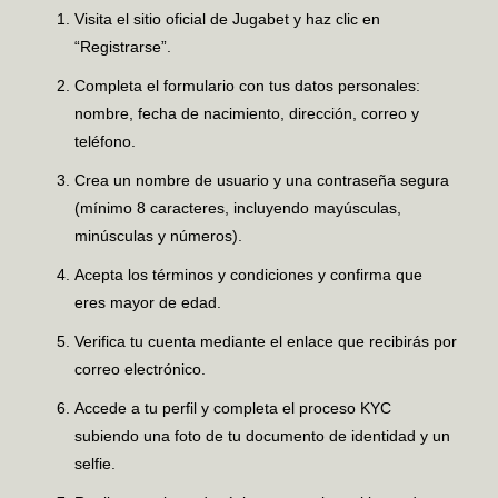
Visita el sitio oficial de Jugabet y haz clic en
“Registrarse”.
Completa el formulario con tus datos personales:
nombre, fecha de nacimiento, dirección, correo y
teléfono.
Crea un nombre de usuario y una contraseña segura
(mínimo 8 caracteres, incluyendo mayúsculas,
minúsculas y números).
Acepta los términos y condiciones y confirma que
eres mayor de edad.
Verifica tu cuenta mediante el enlace que recibirás por
correo electrónico.
Accede a tu perfil y completa el proceso KYC
subiendo una foto de tu documento de identidad y un
selfie.