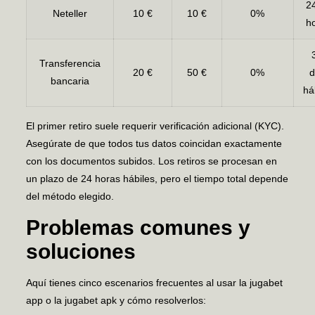
2
Neteller
10 €
10 €
0%
h
Transferencia
20 €
50 €
0%
d
bancaria
há
El primer retiro suele requerir verificación adicional (KYC).
Asegúrate de que todos tus datos coincidan exactamente
con los documentos subidos. Los retiros se procesan en
un plazo de 24 horas hábiles, pero el tiempo total depende
del método elegido.
Problemas comunes y
soluciones
Aquí tienes cinco escenarios frecuentes al usar la jugabet
app o la jugabet apk y cómo resolverlos: