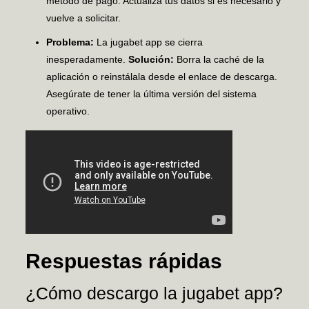
método de pago. Actualiza tus datos si es necesario y
vuelve a solicitar.
Problema:
La jugabet app se cierra
inesperadamente.
Solución:
Borra la caché de la
aplicación o reinstálala desde el enlace de descarga.
Asegúrate de tener la última versión del sistema
operativo.
Respuestas rápidas
¿Cómo descargo la jugabet app?