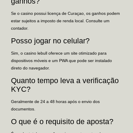
ganhos?
Se o casino possui licença de Curaçao, os ganhos podem
estar sujeitos a imposto de renda local. Consulte um
contador.
Posso jogar no celular?
Sim, o casino lebull oferece um site otimizado para
dispositivos móveis e um PWA que pode ser instalado
direto do navegador.
Quanto tempo leva a verificação
KYC?
Geralmente de 24 a 48 horas após o envio dos
documentos.
O que é o requisito de aposta?