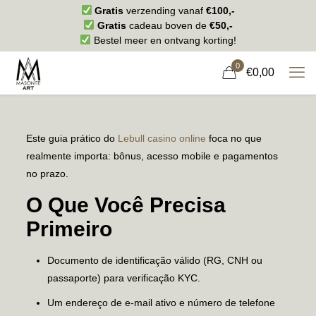
Gratis
verzending vanaf
€100,-
Gratis
cadeau boven de
€50,-
Bestel meer en ontvang korting!
0
€0,00
Este guia prático do
Lebull casino online
foca no que
realmente importa: bônus, acesso mobile e pagamentos
no prazo.
O Que Você Precisa
Primeiro
Documento de identificação válido (RG, CNH ou
passaporte) para verificação KYC.
Um endereço de e-mail ativo e número de telefone