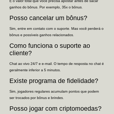
É o valor total que você precisa apostar antes de sacar
ganhos do bônus. Por exemplo, 35x o bônus.
Posso cancelar um bônus?
Sim, entre em contato com o suporte. Mas você perderá o
bônus e possíveis ganhos relacionados.
Como funciona o suporte ao
cliente?
Chat ao vivo 24/7 e e-mail. O tempo de resposta no chat é
geralmente inferior a 5 minutos.
Existe programa de fidelidade?
Sim, jogadores regulares acumulam pontos que podem
ser trocados por bônus e brindes.
Posso jogar com criptomoedas?