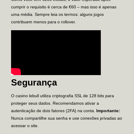
cumprir o requisito é cerca de €60 – mas isso é apenas
uma média. Sempre leia os termos: alguns jogos
contribuem menos para o rollover.
Segurança
O casino lebull utiliza criptografia SSL de 128 bits para
proteger seus dados. Recomendamos ativar a
autenticação de dois fatores (2FA) na conta.
Importante:
Nunca compartilhe sua senha e use conexões privadas ao
acessar o site.