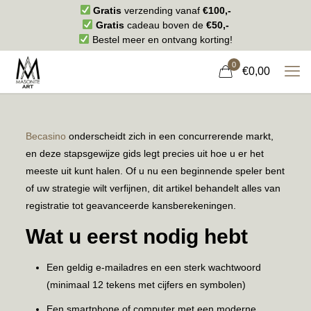
Gratis
verzending vanaf
€100,-
Gratis
cadeau boven de
€50,-
Bestel meer en ontvang korting!
0
€0,00
Becasino
onderscheidt zich in een concurrerende markt,
en deze stapsgewijze gids legt precies uit hoe u er het
meeste uit kunt halen. Of u nu een beginnende speler bent
of uw strategie wilt verfijnen, dit artikel behandelt alles van
registratie tot geavanceerde kansberekeningen.
Wat u eerst nodig hebt
Een geldig e‑mailadres en een sterk wachtwoord
(minimaal 12 tekens met cijfers en symbolen)
Een smartphone of computer met een moderne