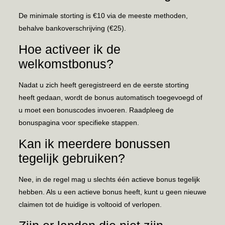
De minimale storting is €10 via de meeste methoden,
behalve bankoverschrijving (€25).
Hoe activeer ik de
welkomstbonus?
Nadat u zich heeft geregistreerd en de eerste storting
heeft gedaan, wordt de bonus automatisch toegevoegd of
u moet een bonuscodes invoeren. Raadpleeg de
bonuspagina voor specifieke stappen.
Kan ik meerdere bonussen
tegelijk gebruiken?
Nee, in de regel mag u slechts één actieve bonus tegelijk
hebben. Als u een actieve bonus heeft, kunt u geen nieuwe
claimen tot de huidige is voltooid of verlopen.