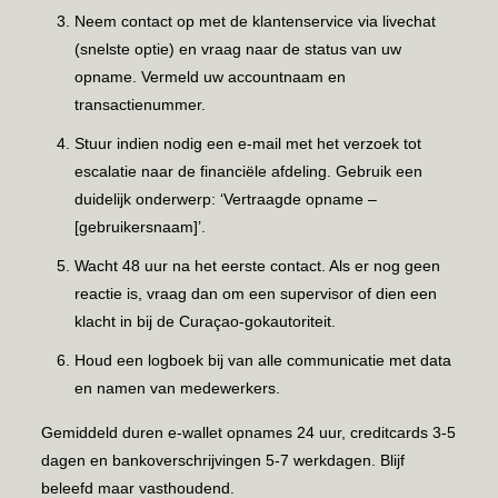
Neem contact op met de klantenservice via livechat
(snelste optie) en vraag naar de status van uw
opname. Vermeld uw accountnaam en
transactienummer.
Stuur indien nodig een e‑mail met het verzoek tot
escalatie naar de financiële afdeling. Gebruik een
duidelijk onderwerp: ‘Vertraagde opname –
[gebruikersnaam]’.
Wacht 48 uur na het eerste contact. Als er nog geen
reactie is, vraag dan om een supervisor of dien een
klacht in bij de Curaçao‑gokautoriteit.
Houd een logboek bij van alle communicatie met data
en namen van medewerkers.
Gemiddeld duren e‑wallet opnames 24 uur, creditcards 3‑5
dagen en bankoverschrijvingen 5‑7 werkdagen. Blijf
beleefd maar vasthoudend.