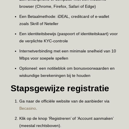
browser (Chrome, Firefox, Safari of Edge)
Een Betaalmethode: iDEAL, creditcard of e‑wallet
zoals Skrill of Neteller
Een identiteitsbewijs (paspoort of identiteitskaart) voor
de verplichte KYC‑controle
Internetverbinding met een minimale snelheid van 10
Mbps voor soepele spellen
Optioneel: een notitieblok om bonusvoorwaarden en
wiskundige berekeningen bij te houden
Stapsgewijze registratie
Ga naar de officiële website van de aanbieder via
Becasino
.
Klik op de knop ‘Registreren’ of ‘Account aanmaken’
(meestal rechtsboven).