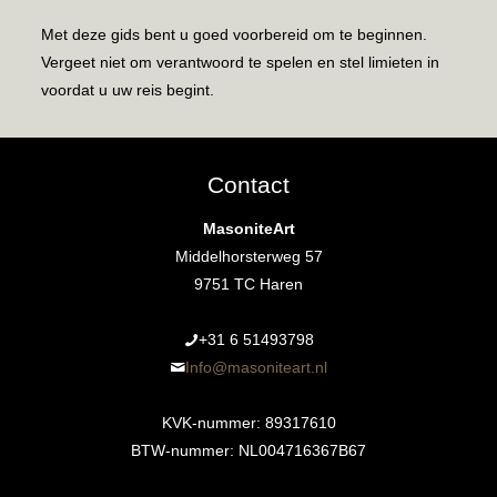
Met deze gids bent u goed voorbereid om te beginnen.
Vergeet niet om verantwoord te spelen en stel limieten in
voordat u uw reis begint.
Contact
MasoniteArt
Middelhorsterweg 57
9751 TC Haren
+31 6 51493798‬
Info@masoniteart.nl
KVK-nummer: 89317610
BTW-nummer: NL004716367B67