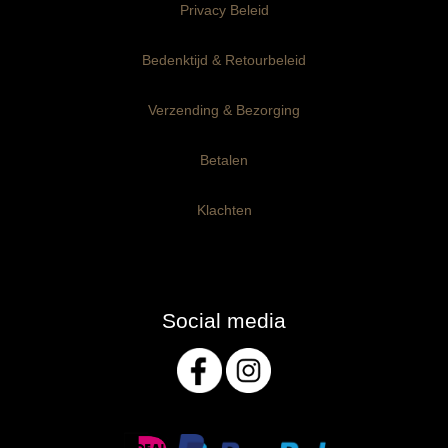
Privacy Beleid
Maatwerk
6mm dik
Bedenktijd & Retourbeleid
Verzending & Bezorging
Betalen
Klachten
Social media