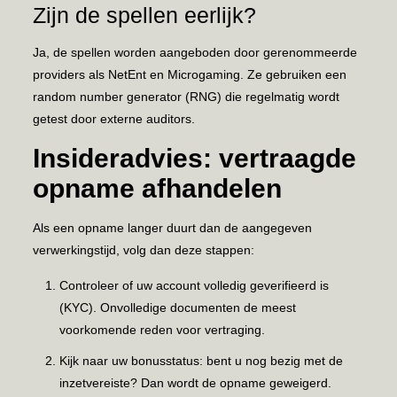
Zijn de spellen eerlijk?
Ja, de spellen worden aangeboden door gerenommeerde
providers als NetEnt en Microgaming. Ze gebruiken een
random number generator (RNG) die regelmatig wordt
getest door externe auditors.
Insideradvies: vertraagde
opname afhandelen
Als een opname langer duurt dan de aangegeven
verwerkingstijd, volg dan deze stappen:
Controleer of uw account volledig geverifieerd is
(KYC). Onvolledige documenten de meest
voorkomende reden voor vertraging.
Kijk naar uw bonusstatus: bent u nog bezig met de
inzetvereiste? Dan wordt de opname geweigerd.