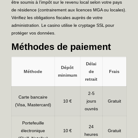
être soumis à l’impôt sur le revenu local selon votre pays
de résidence (contrairement aux licences MGA ou locales).
Vérifiez les obligations fiscales auprès de votre
administration. Le casino utilise le cryptage SSL pour
protéger vos données.
Méthodes de paiement
Délai
Dépôt
Méthode
de
Frais
minimum
retrait
2-5
Carte bancaire
10 €
jours
Gratuit
(Visa, Mastercard)
ouvrés
Portefeuille
24
électronique
10 €
Gratuit
heures