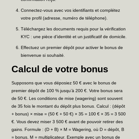
Connectez-vous avec vos identifiants et complétez
votre profil (adresse, numéro de téléphone).
Téléchargez les documents requis pour la vérification
KYC : une pièce d’identité et un justificatif de domicile.
Effectuez un premier dépôt pour activer le bonus de
bienvenue si souhaité.
Calcul de votre bonus
Supposons que vous déposiez 50 € avec le bonus de
premier dépôt de 100 % jusqu’à 200 €. Votre bonus sera
de 50 €. Les conditions de mise (wagering) sont souvent
de 35 fois le montant du dépôt plus bonus. Calcul : (dépôt
+ bonus) × mise = (50 € + 50 €) × 35 = 100 € × 35 = 3 500
€. Vous devez miser 3 500 € avant de pouvoir retirer des
gains. Formule : (D + B) × M = Wagering, où D = dépôt, B
= bonus, M = multiplicateur. Exemple avec un bonus de