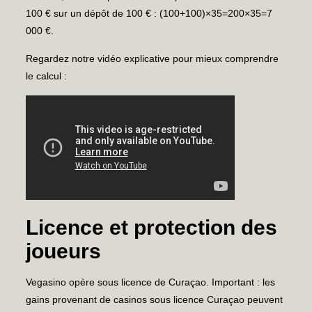
100 € sur un dépôt de 100 € : (100+100)×35=200×35=7
000 €.
Regardez notre vidéo explicative pour mieux comprendre
le calcul :
Licence et protection des
joueurs
Vegasino opère sous licence de Curaçao. Important : les
gains provenant de casinos sous licence Curaçao peuvent