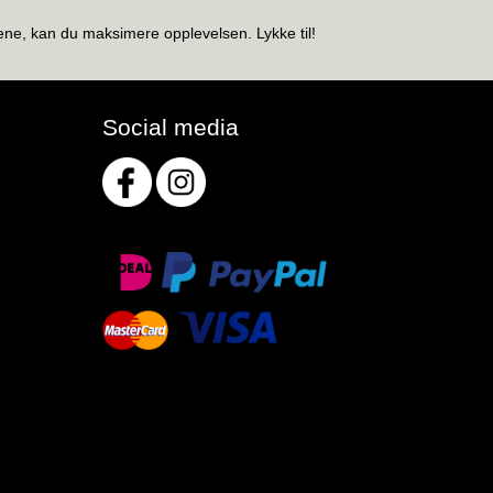
ene, kan du maksimere opplevelsen. Lykke til!
Social media