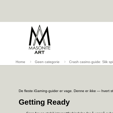
Home
Geen categorie
Crash casino-guide: Slik sp
De fleste iGaming-guider er vage. Denne er ikke — hvert ste
Getting Ready