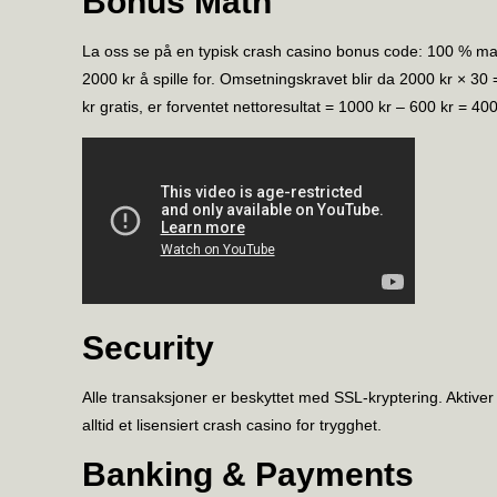
Bonus Math
La oss se på en typisk crash casino bonus code: 100 % matc
2000 kr å spille for. Omsetningskravet blir da 2000 kr × 30
kr gratis, er forventet nettoresultat = 1000 kr – 600 kr = 40
Security
Alle transaksjoner er beskyttet med SSL-kryptering. Aktiver
alltid et lisensiert crash casino for trygghet.
Banking & Payments