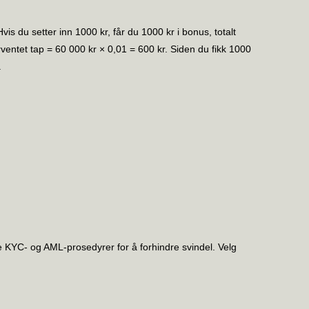
 du setter inn 1000 kr, får du 1000 kr i bonus, totalt
rventet tap = 60 000 kr × 0,01 = 600 kr. Siden du fikk 1000
.
ge KYC- og AML-prosedyrer for å forhindre svindel. Velg