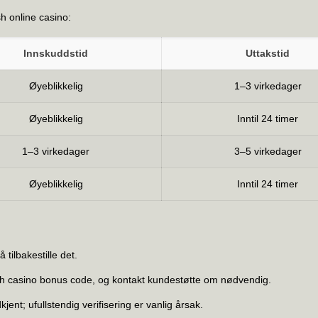
h online casino:
Innskuddstid
Uttakstid
Øyeblikkelig
1–3 virkedager
Øyeblikkelig
Inntil 24 timer
1–3 virkedager
3–5 virkedager
Øyeblikkelig
Inntil 24 timer
tilbakestille det.
ash casino bonus code, og kontakt kundestøtte om nødvendig.
nt; ufullstendig verifisering er vanlig årsak.