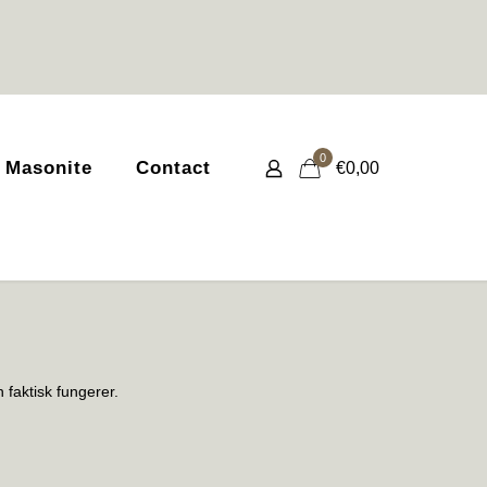
0
 Masonite
Contact
€0,00
 faktisk fungerer.