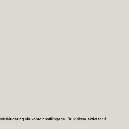
ekskludering via kontoinnstillingene. Bruk disse aktivt for å