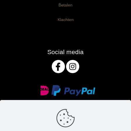
Betalen
Klachten
Social media