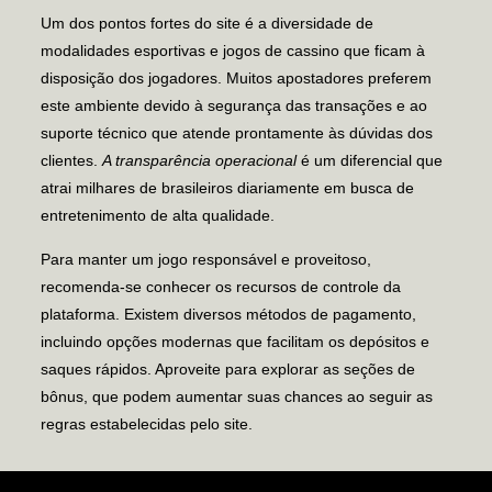
Um dos pontos fortes do site é a diversidade de
modalidades esportivas e jogos de cassino que ficam à
disposição dos jogadores. Muitos apostadores preferem
este ambiente devido à segurança das transações e ao
suporte técnico que atende prontamente às dúvidas dos
clientes.
A transparência operacional
é um diferencial que
atrai milhares de brasileiros diariamente em busca de
entretenimento de alta qualidade.
Para manter um jogo responsável e proveitoso,
recomenda-se conhecer os recursos de controle da
plataforma. Existem diversos métodos de pagamento,
incluindo opções modernas que facilitam os depósitos e
saques rápidos. Aproveite para explorar as seções de
bônus, que podem aumentar suas chances ao seguir as
regras estabelecidas pelo site.