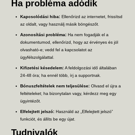
Ha probléma adódik
Kapcsolódási hiba:
Ellenőrizd az internetet, frissítsd
az oldalt, vagy használj másik böngészőt.
Azonosítási probléma:
Ha nem fogadják el a
dokumentumod, ellenőrizd, hogy az érvényes és jól
olvasható-e; vedd fel a kapcsolatot az
ügyfélszolgálattal.
Kifizetési késedelem:
A feldolgozási idő általában
24-48 óra; ha ennél több, írj a supportnak.
Bónuszfeltételek nem teljesülése:
Olvasd el újra a
feltételeket; ha bizonytalan vagy, kérdezz meg egy
ügyintézőt.
Elfelejtett jelszó:
Használd az „Elfelejtett jelszó”
funkciót, és állíts be egy újat.
Tudnivalók