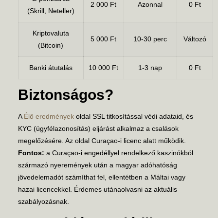
2 000 Ft
Azonnal
0 Ft
(Skrill, Neteller)
Kriptovaluta
5 000 Ft
10-30 perc
Változó
(Bitcoin)
Banki átutalás
10 000 Ft
1-3 nap
0 Ft
Biztonságos?
A
Élő eredmények
oldal SSL titkosítással védi adataid, és
KYC (ügyfélazonosítás) eljárást alkalmaz a csalások
megelőzésére. Az oldal Curaçao-i licenc alatt működik.
Fontos:
a Curaçao-i engedéllyel rendelkező kaszinókból
származó nyeremények után a magyar adóhatóság
jövedelemadót számíthat fel, ellentétben a Máltai vagy
hazai licencekkel. Érdemes utánaolvasni az aktuális
szabályozásnak.