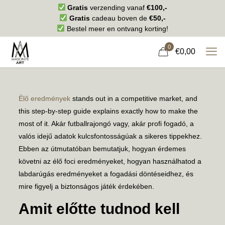
Gratis
verzending vanaf
€100,-
Gratis
cadeau boven de
€50,-
Bestel meer en ontvang korting!
0
€0,00
Élő eredmények
stands out in a competitive market, and
this step-by-step guide explains exactly how to make the
most of it. Akár futballrajongó vagy, akár profi fogadó, a
valós idejű adatok kulcsfontosságúak a sikeres tippekhez.
Ebben az útmutatóban bemutatjuk, hogyan érdemes
követni az élő foci eredményeket, hogyan használhatod a
labdarúgás eredményeket a fogadási döntéseidhez, és
mire figyelj a biztonságos játék érdekében.
Amit előtte tudnod kell