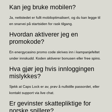
Kan jeg bruke mobilen?
Ja, nettstedet er fullt mobiloptimalisert, og du kan legge til
en snarvei på startsiden for rask tilgang.
Hvordan aktiverer jeg en
promokode?
En energycasino promo code skrives inn i kampanjefeltet
under innskudd. Koden aktiverer bonusen eller free spins.
Hva gjør jeg hvis innloggingen
mislykkes?
Sjekk at Caps Lock er av, prøv å nullstille passordet, eller
kontakt support via live chat.
Er gevinster skattepliktige for
norske spillere?