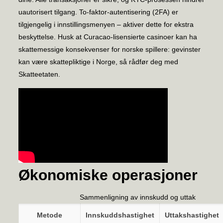
uautorisert tilgang. To-faktor-autentisering (2FA) er
tilgjengelig i innstillingsmenyen – aktiver dette for ekstra
beskyttelse. Husk at Curacao-lisensierte casinoer kan ha
skattemessige konsekvenser for norske spillere: gevinster
kan være skattepliktige i Norge, så rådfør deg med
Skatteetaten.
Økonomiske operasjoner
Sammenligning av innskudd og uttak
Metode
Innskuddshastighet
Uttakshastighet