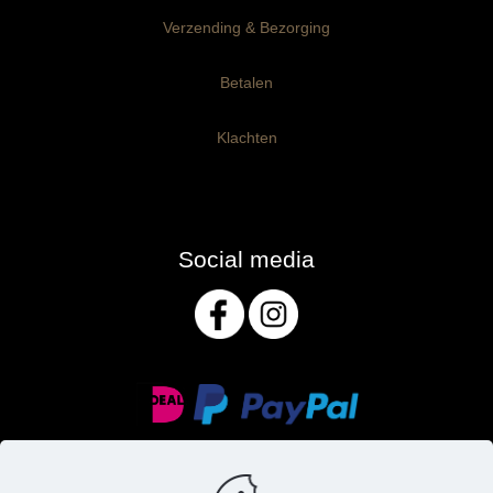
Verzending & Bezorging
Betalen
Klachten
Social media