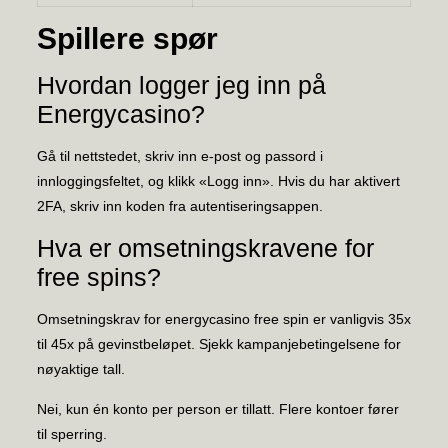
Spillere spør
Hvordan logger jeg inn på
Energycasino?
Gå til nettstedet, skriv inn e-post og passord i
innloggingsfeltet, og klikk «Logg inn». Hvis du har aktivert
2FA, skriv inn koden fra autentiseringsappen.
Hva er omsetningskravene for
free spins?
Omsetningskrav for energycasino free spin er vanligvis 35x
til 45x på gevinstbeløpet. Sjekk kampanjebetingelsene for
nøyaktige tall.
Nei, kun én konto per person er tillatt. Flere kontoer fører
til sperring.