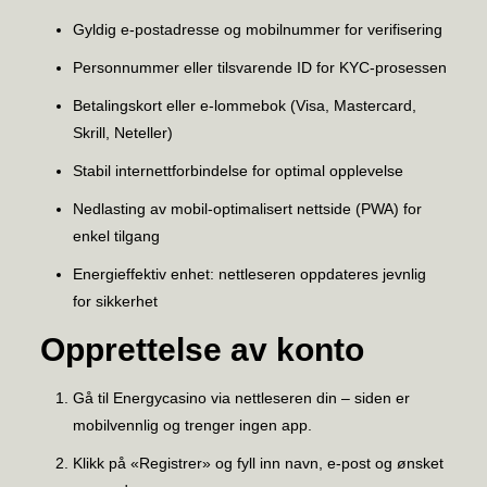
Gyldig e-postadresse og mobilnummer for verifisering
Personnummer eller tilsvarende ID for KYC-prosessen
Betalingskort eller e-lommebok (Visa, Mastercard,
Skrill, Neteller)
Stabil internettforbindelse for optimal opplevelse
Nedlasting av mobil-optimalisert nettside (PWA) for
enkel tilgang
Energieffektiv enhet: nettleseren oppdateres jevnlig
for sikkerhet
Opprettelse av konto
Gå til Energycasino via nettleseren din – siden er
mobilvennlig og trenger ingen app.
Klikk på «Registrer» og fyll inn navn, e-post og ønsket