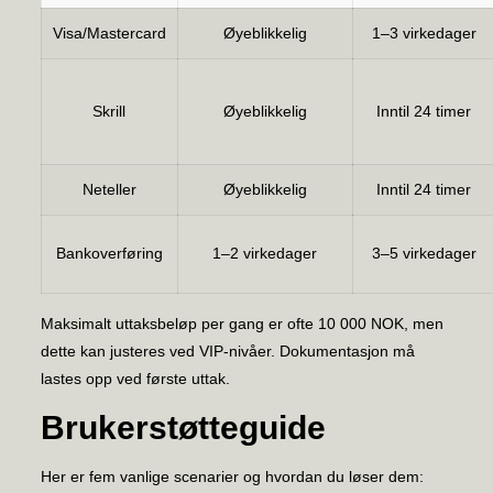
Visa/Mastercard
Øyeblikkelig
1–3 virkedager
Skrill
Øyeblikkelig
Inntil 24 timer
Neteller
Øyeblikkelig
Inntil 24 timer
Bankoverføring
1–2 virkedager
3–5 virkedager
Maksimalt uttaksbeløp per gang er ofte 10 000 NOK, men
dette kan justeres ved VIP-nivåer. Dokumentasjon må
lastes opp ved første uttak.
Brukerstøtteguide
Her er fem vanlige scenarier og hvordan du løser dem: