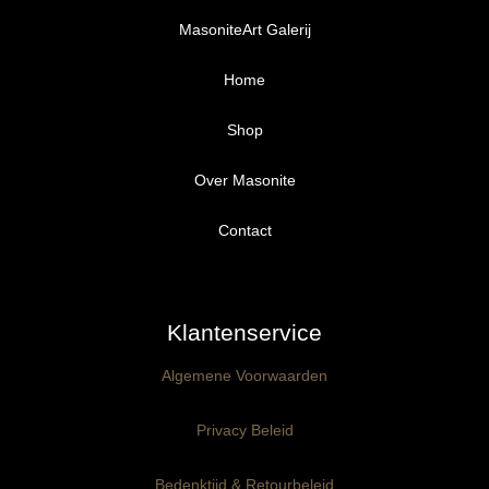
MasoniteArt Galerij
Home
Shop
Over Masonite
Alle producten
Proefpakket
Contact
Ongegrond panelen
Klantenservice
Kant-en-Klaar panelen
3mm dik
Algemene Voorwaarden
Ophangklaar panelen
6mm dik
3mm dik
Privacy Beleid
Maatwerk
6mm dik
Bedenktijd & Retourbeleid