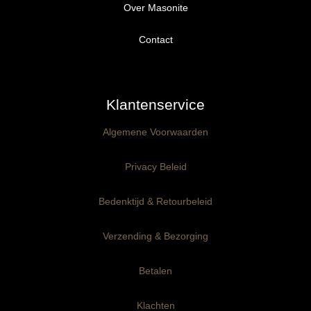
Over Masonite
Alle producten
Proefpakket
Contact
Ongegrond panelen
Klantenservice
Kant-en-Klaar panelen
3mm dik
Algemene Voorwaarden
Ophangklaar panelen
6mm dik
3mm dik
Privacy Beleid
Maatwerk
6mm dik
Bedenktijd & Retourbeleid
Verzending & Bezorging
Betalen
Klachten