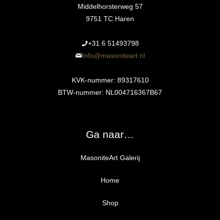
Middelhorsterweg 57
9751 TC Haren
+31 6 51493798‬
Info@masoniteart.nl
KVK-nummer: 89317610
BTW-nummer: NL004716367B67
Ga naar…
MasoniteArt Galerij
Home
Shop