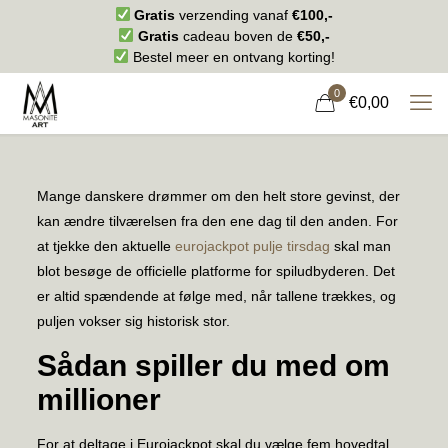
Gratis
verzending vanaf
€100,-
Gratis
cadeau boven de
€50,-
Bestel meer en ontvang korting!
0
€0,00
Mange danskere drømmer om den helt store gevinst, der
kan ændre tilværelsen fra den ene dag til den anden. For
at tjekke den aktuelle
eurojackpot pulje tirsdag
skal man
blot besøge de officielle platforme for spiludbyderen. Det
er altid spændende at følge med, når tallene trækkes, og
puljen vokser sig historisk stor.
Sådan spiller du med om
millioner
For at deltage i Eurojackpot skal du vælge fem hovedtal