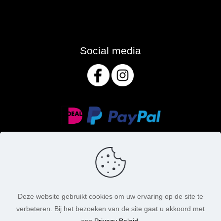
Social media
Deze website gebruikt cookies om uw ervaring op de site te
verbeteren. Bij het bezoeken van de site gaat u akkoord met
© MasoniteArt. Alle rechten voorbehouden. 2026 |