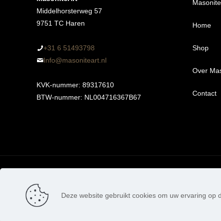
MasoniteA
Middelhorsterweg 57
9751 TC Haren
Home
+31 6 51493798‬
Shop
Info@masoniteart.nl
Over Mas
Alle 
KVK-nummer: 89317610
Contact
Proef
BTW-nummer: NL004716367B67
Ongeg
Kant-
3m
Ophan
6m
3m
© MasoniteArt. Alle rechten voorbehouden. 2026 | Webdes
Maat
6m
Deze website gebruikt cookies om uw ervaring op d
De waardering va