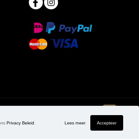
 ons
Privacy Beleid
.
Lees meer
Accepteer
d op 203 reviews.