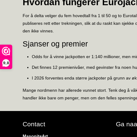
Hvordan fungerer Eurojac
For å delta velger du fem hovedtall fra 1 til 50 og to Eurotal
publiseres rett etter trekningen, slik at du raskt kan sjekke
den ikke vinnes.
Sjanser og premier
Odds for å vinne jackpotten er 1:140 millioner, men mi
9,8
Det finnes 12 premienivåer, med gevinster fra noen hun
I 2026 forventes enda større jackpoter på grunn av øk
Mange nordmenn har allerede vunnet stort. Tenk deg å våkne
handler ikke bare om penger, men om den felles spenningen
Contact
Ga na
MasoniteArt