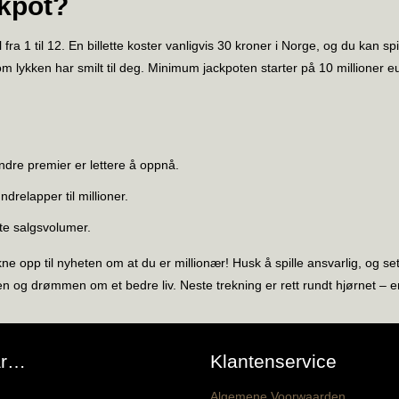
kpot?
l fra 1 til 12. En billette koster vanligvis 30 kroner i Norge, og du kan sp
 om lykken har smilt til deg. Minimum jackpoten starter på 10 millioner e
ndre premier er lettere å oppnå.
drelapper til millioner.
te salgsvolumer.
 opp til nyheten om at du er millionær! Husk å spille ansvarlig, og se
 og drømmen om et bedre liv. Neste trekning er rett rundt hjørnet – 
ar…
Klantenservice
Algemene Voorwaarden