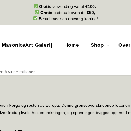
Gratis
verzending vanaf
€100,-
Gratis
cadeau boven de
€50,-
Bestel meer en ontvang korting!
MasoniteArt Galerij
Home
Shop
Over
d å vinne millioner
tene i Norge og resten av Europa. Denne grenseoverskridende lotterien
r. Hver fredag kveld holdes trekningen, og spenningen bygges opp med mu