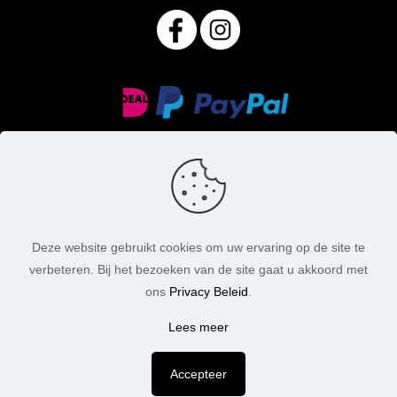
Deze website gebruikt cookies om uw ervaring op de site te
verbeteren. Bij het bezoeken van de site gaat u akkoord met
© MasoniteArt. Alle rechten voorbehouden. 2026 |
ons
Privacy Beleid
.
Webdesign:
Chuck's Webdesign
Lees meer
Accepteer
De waardering van www.masoniteart.nl/ bij
WebwinkelKeur Reviews