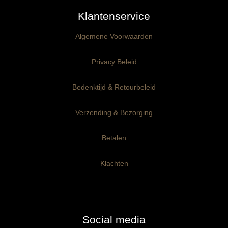
Klantenservice
Kant-en-Klaar panelen
3mm dik
Algemene Voorwaarden
Ophangklaar panelen
6mm dik
3mm dik
Privacy Beleid
Maatwerk
6mm dik
Bedenktijd & Retourbeleid
Verzending & Bezorging
Betalen
Klachten
Social media