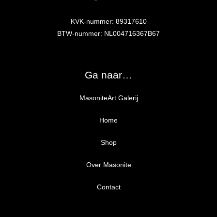
KVK-nummer: 89317610
BTW-nummer: NL004716367B67
Ga naar…
MasoniteArt Galerij
Home
Shop
Over Masonite
Alle producten
Proefpakket
Contact
Ongegrond panelen