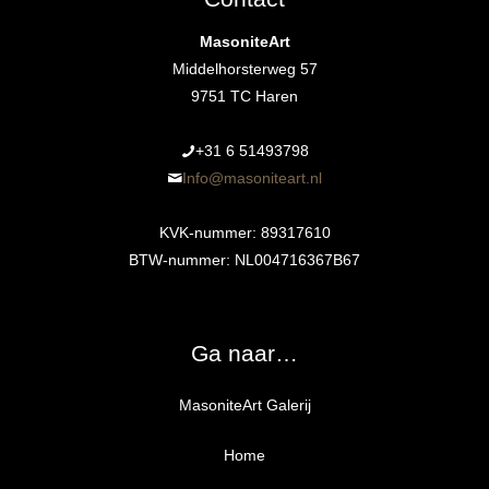
MasoniteArt
Middelhorsterweg 57
9751 TC Haren
+31 6 51493798‬
Info@masoniteart.nl
KVK-nummer: 89317610
BTW-nummer: NL004716367B67
Ga naar…
MasoniteArt Galerij
Home