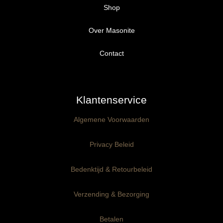
Shop
Over Masonite
Alle producten
Proefpakket
Contact
Ongegrond panelen
Klantenservice
Kant-en-Klaar panelen
3mm dik
Algemene Voorwaarden
Ophangklaar panelen
6mm dik
3mm dik
Privacy Beleid
Maatwerk
6mm dik
Bedenktijd & Retourbeleid
Verzending & Bezorging
Betalen