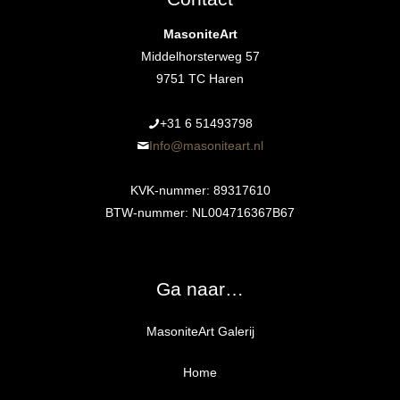
MasoniteArt
Middelhorsterweg 57
9751 TC Haren
+31 6 51493798‬
Info@masoniteart.nl
KVK-nummer: 89317610
BTW-nummer: NL004716367B67
Ga naar…
MasoniteArt Galerij
Home