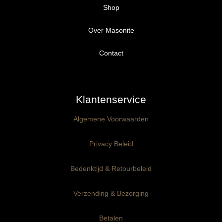
Shop
Over Masonite
Alle producten
Proefpakket
Contact
Ongegrond panelen
Klantenservice
Kant-en-Klaar panelen
3mm dik
Algemene Voorwaarden
Ophangklaar panelen
6mm dik
3mm dik
Privacy Beleid
Maatwerk
6mm dik
Bedenktijd & Retourbeleid
Verzending & Bezorging
Betalen