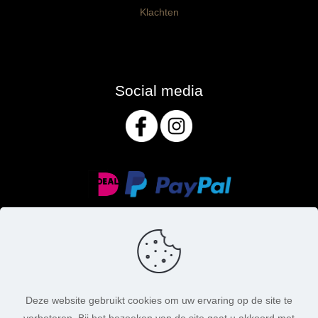
Klachten
Social media
Deze website gebruikt cookies om uw ervaring op de site te