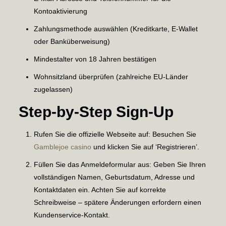
Kontoaktivierung
Zahlungsmethode auswählen (Kreditkarte, E-Wallet
oder Banküberweisung)
Mindestalter von 18 Jahren bestätigen
Wohnsitzland überprüfen (zahlreiche EU-Länder
zugelassen)
Step-by-Step Sign-Up
Rufen Sie die offizielle Webseite auf: Besuchen Sie
Gamblejoe casino
und klicken Sie auf ‘Registrieren’.
Füllen Sie das Anmeldeformular aus: Geben Sie Ihren
vollständigen Namen, Geburtsdatum, Adresse und
Kontaktdaten ein. Achten Sie auf korrekte
Schreibweise – spätere Änderungen erfordern einen
Kundenservice-Kontakt.