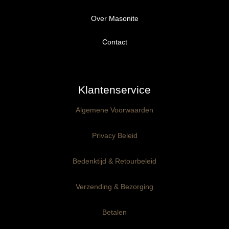
Over Masonite
Alle producten
Proefpakket
Contact
Ongegrond panelen
Klantenservice
Kant-en-Klaar panelen
3mm dik
Algemene Voorwaarden
Ophangklaar panelen
6mm dik
3mm dik
Privacy Beleid
Maatwerk
6mm dik
Bedenktijd & Retourbeleid
Verzending & Bezorging
Betalen