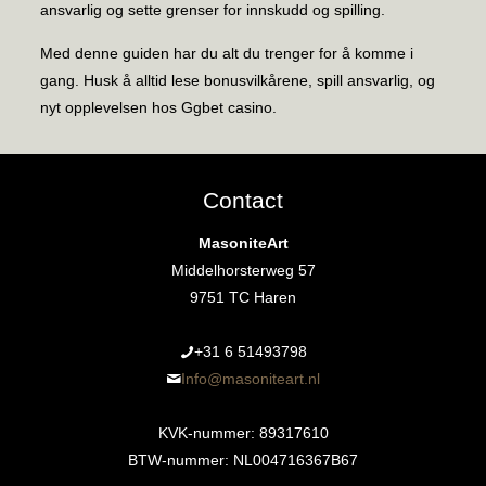
ansvarlig og sette grenser for innskudd og spilling.
Med denne guiden har du alt du trenger for å komme i
gang. Husk å alltid lese bonusvilkårene, spill ansvarlig, og
nyt opplevelsen hos Ggbet casino.
Contact
MasoniteArt
Middelhorsterweg 57
9751 TC Haren
+31 6 51493798‬
Info@masoniteart.nl
KVK-nummer: 89317610
BTW-nummer: NL004716367B67