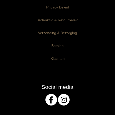
Privacy Beleid
Maatwerk
6mm dik
Bedenktijd & Retourbeleid
Verzending & Bezorging
Betalen
Klachten
Social media