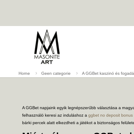
Home
Geen categorie
A GGBet kaszinó és fogadás
A GGBet napjaink egyik legnépszerűbb választása a magyar
felhasználó keresi az induláshoz a
ggbet no deposit bonus
bárki percek alatt elkezdheti a játékot a biztonságos felület