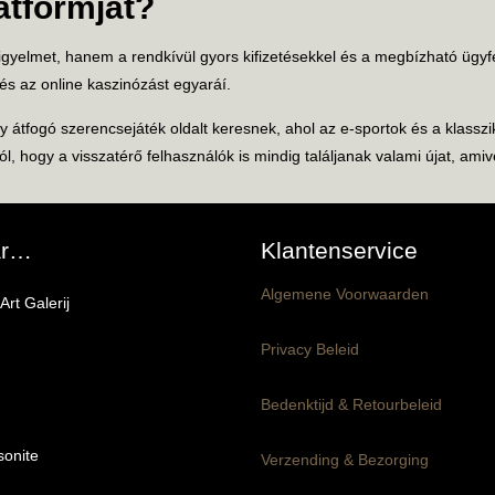
atformját?
igyelmet, hanem a rendkívül gyors kifizetésekkel és a megbízható ügyfé
s az online kaszinózást egyaráí.
átfogó szerencsejáték oldalt keresnek, ahol az e-sportok és a klasszi
hogy a visszatérő felhasználók is mindig találjanak valami újat, amive
ar…
Klantenservice
Algemene Voorwaarden
rt Galerij
Privacy Beleid
Bedenktijd & Retourbeleid
onite
producten
Verzending & Bezorging