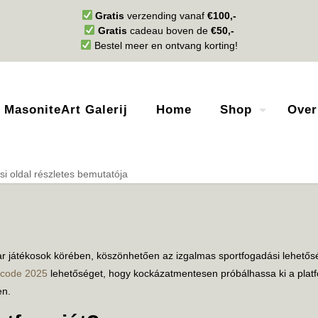
Gratis
verzending vanaf
€100,-
Gratis
cadeau boven de
€50,-
Bestel meer en ontvang korting!
MasoniteArt Galerij
Home
Shop
Over
i oldal részletes bemutatója
 játékosok körében, köszönhetően az izgalmas sportfogadási lehetősé
 code 2025
lehetőséget, hogy kockázatmentesen próbálhassa ki a platfo
en.