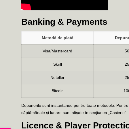
Banking & Payments
Metodă de plată
Depune
Visa/Mastercard
5
Skrill
2
Neteller
2
Bitcoin
10
Depunerile sunt instantanee pentru toate metodele. Pentru ret
săptămânale și lunare sunt afișate în secțiunea „Casierie”.
Licence & Player Protecti