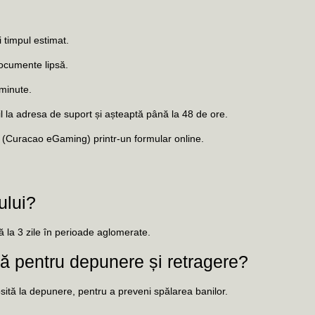
i timpul estimat.
documente lipsă.
 minute.
l la adresa de suport și așteaptă până la 48 de ore.
re (Curacao eGaming) printr-un formular online.
ului?
ă la 3 zile în perioade aglomerate.
tă pentru depunere și retragere?
sită la depunere, pentru a preveni spălarea banilor.