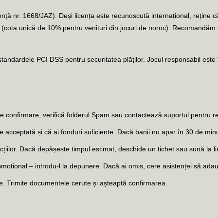
ță nr. 1668/JAZ). Deși licența este recunoscută internațional, reține că 
e (cota unică de 10% pentru venituri din jocuri de noroc). Recomandăm c
standardele PCI DSS pentru securitatea plăților. Jocul responsabil este î
 confirmare, verifică folderul Spam sau contactează suportul pentru retr
 acceptată și că ai fonduri suficiente. Dacă banii nu apar în 30 de minu
acțiilor. Dacă depășește timpul estimat, deschide un tichet sau sună la li
moțional – introdu-l la depunere. Dacă ai omis, cere asistenței să ad
te. Trimite documentele cerute și așteaptă confirmarea.