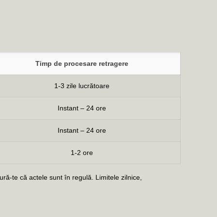
Timp de procesare retragere
1-3 zile lucrătoare
Instant – 24 ore
Instant – 24 ore
1-2 ore
ă-te că actele sunt în regulă. Limitele zilnice,