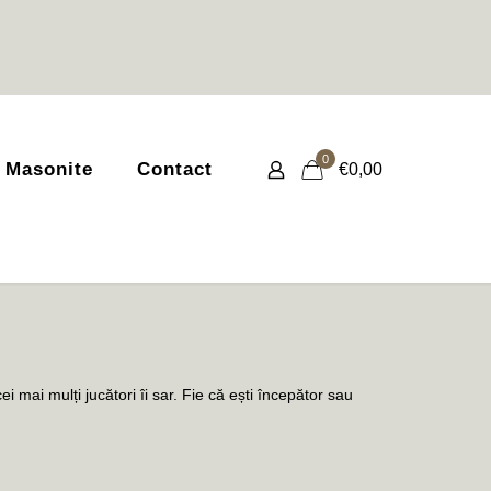
0
 Masonite
Contact
€0,00
i mai mulți jucători îi sar. Fie că ești începător sau