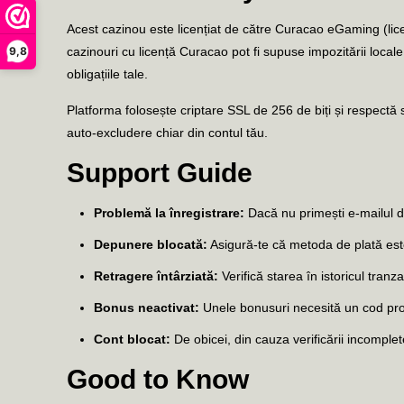
Acest cazinou este licențiat de către Curacao eGaming (licen
9,8
cazinouri cu licență Curacao pot fi supuse impozitării local
obligațiile tale.
Platforma folosește criptare SSL de 256 de biți și respectă 
auto-excludere chiar din contul tău.
Support Guide
Problemă la înregistrare:
Dacă nu primești e-mailul de
Depunere blocată:
Asigură-te că metoda de plată este
Retragere întârziată:
Verifică starea în istoricul tranz
Bonus neactivat:
Unele bonusuri necesită un cod pro
Cont blocat:
De obicei, din cauza verificării incomple
Good to Know