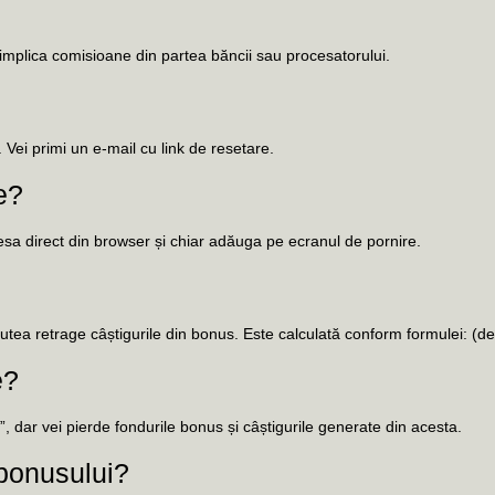
 implica comisioane din partea băncii sau procesatorului.
Vei primi un e-mail cu link de resetare.
e?
esa direct din browser și chiar adăuga pe ecranul de pornire.
utea retrage câștigurile din bonus. Este calculată conform formulei: (de
e?
, dar vei pierde fondurile bonus și câștigurile generate din acesta.
 bonusului?