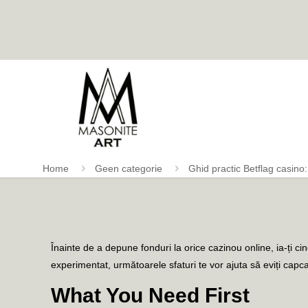
Home
Geen categorie
Ghid practic Betflag casino: 
Înainte de a depune fonduri la orice cazinou online, ia-ți cin
experimentat, următoarele sfaturi te vor ajuta să eviți cap
What You Need First