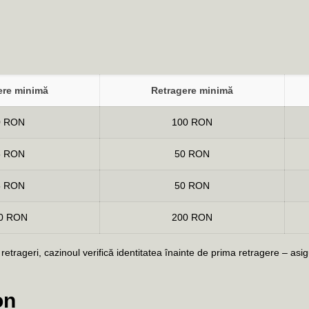
re minimă
Retragere minimă
0 RON
100 RON
5 RON
50 RON
5 RON
50 RON
0 RON
200 RON
rageri, cazinoul verifică identitatea înainte de prima retragere – asigur
on