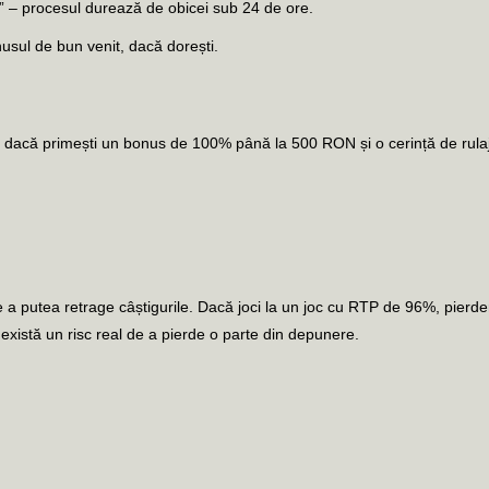
nt” – procesul durează de obicei sub 24 de ore.
nusul de bun venit, dacă dorești.
u, dacă primești un bonus de 100% până la 500 RON și o cerință de rula
 putea retrage câștigurile. Dacă joci la un joc cu RTP de 96%, pierder
xistă un risc real de a pierde o parte din depunere.