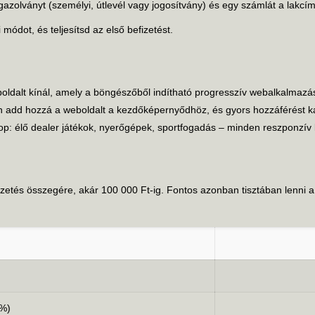
gazolványt (személyi, útlevél vagy jogosítvány) és egy számlát a lakcím
i módot, és teljesítsd az első befizetést.
boldalt kínál, amely a böngészőből indítható progresszív webalkalmazá
 add hozzá a weboldalt a kezdőképernyődhöz, és gyors hozzáférést kap
top: élő dealer játékok, nyerőgépek, sportfogadás – minden reszponzív 
zetés összegére, akár 100 000 Ft-ig. Fontos azonban tisztában lenni 
%)