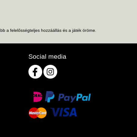
bb a felelősségteljes hozzáállás és a játék öröme.
Social media