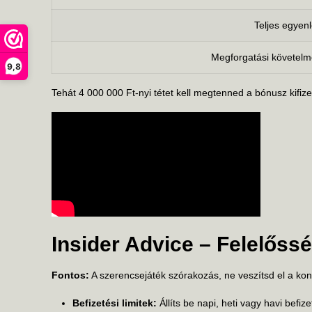
Teljes egyen
Megforgatási követelmé
9,8
Tehát 4 000 000 Ft-nyi tétet kell megtenned a bónusz kifiz
Insider Advice – Felelőssé
Fontos:
A szerencsejáték szórakozás, ne veszítsd el a kontr
Befizetési limitek:
Állíts be napi, heti vagy havi befi