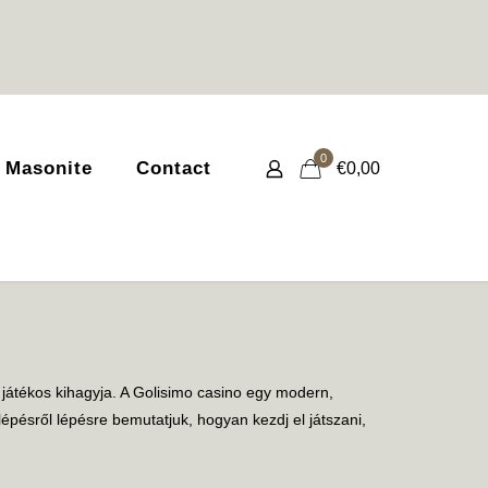
0
 Masonite
Contact
€0,00
b játékos kihagyja. A Golisimo casino egy modern,
épésről lépésre bemutatjuk, hogyan kezdj el játszani,