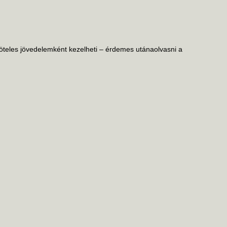
öteles jövedelemként kezelheti – érdemes utánaolvasni a