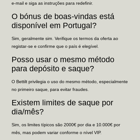
e-mail e siga as instruções para redefinir.
O bónus de boas-vindas está
disponível em Portugal?
Sim, geralmente sim. Verifique os termos da oferta ao
registar-se e confirme que o país é elegível.
Posso usar o mesmo método
para depósito e saque?
O Bettilt privilegia o uso do mesmo método, especialmente
no primeiro saque, para evitar fraudes.
Existem limites de saque por
dia/mês?
Sim, os limites típicos são 2000€ por dia e 10.000€ por
mês, mas podem variar conforme o nível VIP.