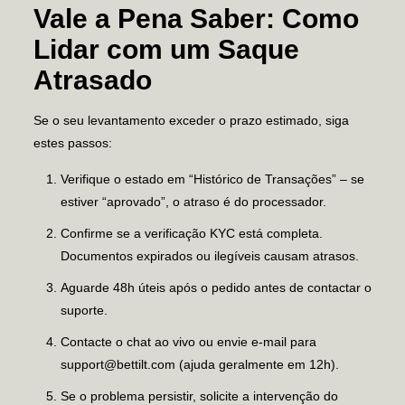
Vale a Pena Saber: Como
Lidar com um Saque
Atrasado
Se o seu levantamento exceder o prazo estimado, siga
estes passos:
Verifique o estado em “Histórico de Transações” – se
estiver “aprovado”, o atraso é do processador.
Confirme se a verificação KYC está completa.
Documentos expirados ou ilegíveis causam atrasos.
Aguarde 48h úteis após o pedido antes de contactar o
suporte.
Contacte o chat ao vivo ou envie e-mail para
support@bettilt.com (ajuda geralmente em 12h).
Se o problema persistir, solicite a intervenção do