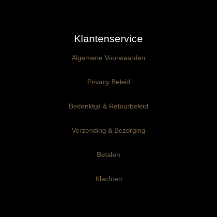
Ongegrond panelen
Klantenservice
Kant-en-Klaar panelen
3mm dik
Algemene Voorwaarden
Ophangklaar panelen
6mm dik
3mm dik
Privacy Beleid
Maatwerk
6mm dik
Bedenktijd & Retourbeleid
Verzending & Bezorging
Betalen
Klachten