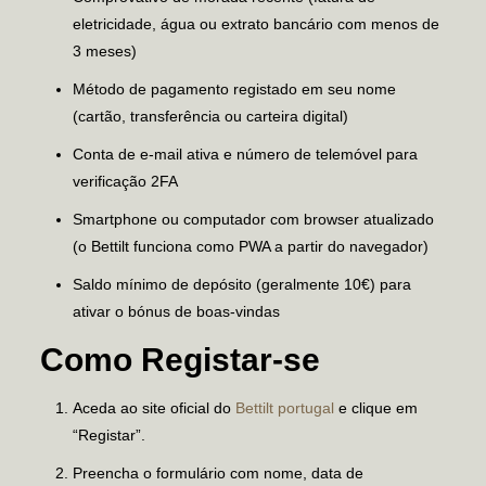
eletricidade, água ou extrato bancário com menos de
3 meses)
Método de pagamento registado em seu nome
(cartão, transferência ou carteira digital)
Conta de e-mail ativa e número de telemóvel para
verificação 2FA
Smartphone ou computador com browser atualizado
(o Bettilt funciona como PWA a partir do navegador)
Saldo mínimo de depósito (geralmente 10€) para
ativar o bónus de boas-vindas
Como Registar-se
Aceda ao site oficial do
Bettilt portugal
e clique em
“Registar”.
Preencha o formulário com nome, data de