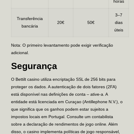
horas
3–7
Transferência
20€
50€
dias
bancária
úteis
Nota: O primeiro levantamento pode exigir verificação
adicional.
Segurança
O Bettilt casino utiliza encriptação SSL de 256 bits para
proteger os dados. A autenticação de dois fatores (2FA)
está disponível nas definições de conta – ative-a. A
entidade está licenciada em Curaçao (Antillephone N.V.), o
que significa que os ganhos podem estar sujeitos a
impostos locais em Portugal. Consulte um contabilista
sobre a declaração de rendimentos de jogo online. Além
disso, o casino implementa políticas de jogo responsável,