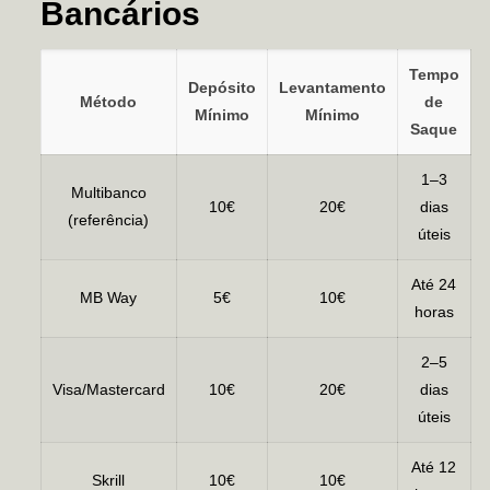
Bancários
Tempo
Depósito
Levantamento
Método
de
Mínimo
Mínimo
Saque
1–3
Multibanco
10€
20€
dias
(referência)
úteis
Até 24
MB Way
5€
10€
horas
2–5
Visa/Mastercard
10€
20€
dias
úteis
Até 12
Skrill
10€
10€