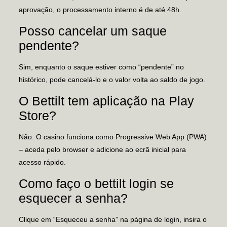
aprovação, o processamento interno é de até 48h.
Posso cancelar um saque
pendente?
Sim, enquanto o saque estiver como “pendente” no
histórico, pode cancelá-lo e o valor volta ao saldo de jogo.
O Bettilt tem aplicação na Play
Store?
Não. O casino funciona como Progressive Web App (PWA)
– aceda pelo browser e adicione ao ecrã inicial para
acesso rápido.
Como faço o bettilt login se
esquecer a senha?
Clique em “Esqueceu a senha” na página de login, insira o