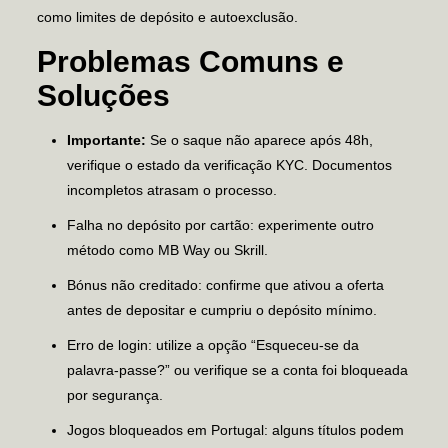
como limites de depósito e autoexclusão.
Problemas Comuns e
Soluções
Importante:
Se o saque não aparece após 48h,
verifique o estado da verificação KYC. Documentos
incompletos atrasam o processo.
Falha no depósito por cartão: experimente outro
método como MB Way ou Skrill.
Bónus não creditado: confirme que ativou a oferta
antes de depositar e cumpriu o depósito mínimo.
Erro de login: utilize a opção “Esqueceu-se da
palavra-passe?” ou verifique se a conta foi bloqueada
por segurança.
Jogos bloqueados em Portugal: alguns títulos podem