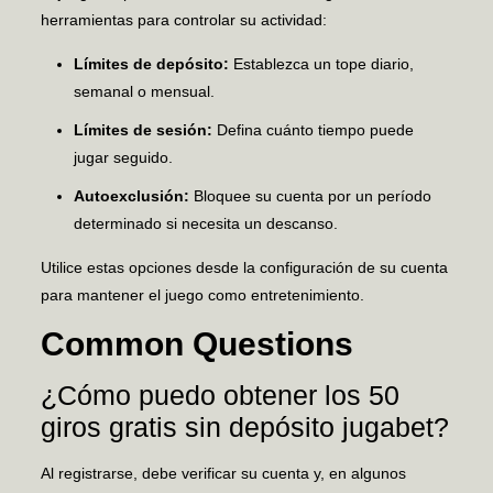
herramientas para controlar su actividad:
Límites de depósito:
Establezca un tope diario,
semanal o mensual.
Límites de sesión:
Defina cuánto tiempo puede
jugar seguido.
Autoexclusión:
Bloquee su cuenta por un período
determinado si necesita un descanso.
Utilice estas opciones desde la configuración de su cuenta
para mantener el juego como entretenimiento.
Common Questions
¿Cómo puedo obtener los 50
giros gratis sin depósito jugabet?
Al registrarse, debe verificar su cuenta y, en algunos