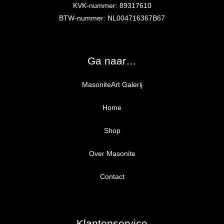
KVK-nummer: 89317610
BTW-nummer: NL004716367B67
Ga naar…
MasoniteArt Galerij
Home
Shop
Over Masonite
Alle producten
Proefpakket
Contact
Ongegrond panelen
Klantenservice
Kant-en-Klaar panelen
3mm dik