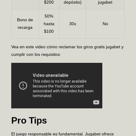
$200
depósito)
jugabet
50%
Bono de
hasta
30x
No
recarga
$100
Vea en este video cómo reclamar los giros gratis jugabet y
cumplir con los requisitos:
Pro Tips
El juego responsable es fundamental. Jugabet ofrece