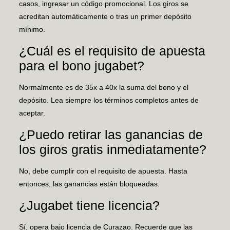
casos, ingresar un código promocional. Los giros se
acreditan automáticamente o tras un primer depósito
mínimo.
¿Cuál es el requisito de apuesta
para el bono jugabet?
Normalmente es de 35x a 40x la suma del bono y el
depósito. Lea siempre los términos completos antes de
aceptar.
¿Puedo retirar las ganancias de
los giros gratis inmediatamente?
No, debe cumplir con el requisito de apuesta. Hasta
entonces, las ganancias están bloqueadas.
¿Jugabet tiene licencia?
Sí, opera bajo licencia de Curazao. Recuerde que las