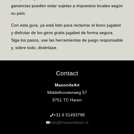
ganancias pueden estar sujetas a impuestos locales según
su país.
Con esta guía, ya está listo para reclamar el bono jugabet
y disfrutar de los giros gratis jugabet de forma segura.
Siga los pasos, use las herramientas de juego responsable
y, sobre todo, diviértase.
Contact
MasoniteArt
Middelhorsterweg 57
9751 TC Haren
+31 6 51493798‬
Info@masoniteart.nl