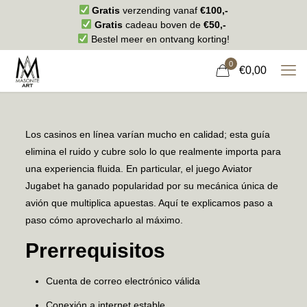
Gratis
verzending vanaf
€100,-
Gratis
cadeau boven de
€50,-
Bestel meer en ontvang korting!
0
€0,00
Los casinos en línea varían mucho en calidad; esta guía
elimina el ruido y cubre solo lo que realmente importa para
una experiencia fluida. En particular, el juego Aviator
Jugabet ha ganado popularidad por su mecánica única de
avión que multiplica apuestas. Aquí te explicamos paso a
paso cómo aprovecharlo al máximo.
Prerrequisitos
Cuenta de correo electrónico válida
Conexión a internet estable