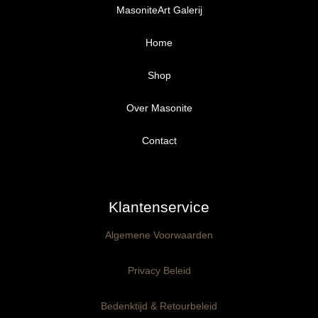
MasoniteArt Galerij
Home
Shop
Over Masonite
Alle producten
Proefpakket
Contact
Ongegrond panelen
Klantenservice
Kant-en-Klaar panelen
3mm dik
Algemene Voorwaarden
Ophangklaar panelen
6mm dik
3mm dik
Privacy Beleid
Maatwerk
6mm dik
Bedenktijd & Retourbeleid