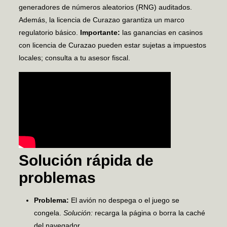
generadores de números aleatorios (RNG) auditados.
Además, la licencia de Curazao garantiza un marco
regulatorio básico.
Importante:
las ganancias en casinos
con licencia de Curazao pueden estar sujetas a impuestos
locales; consulta a tu asesor fiscal.
Solución rápida de
problemas
Problema:
El avión no despega o el juego se
congela.
Solución:
recarga la página o borra la caché
del navegador.