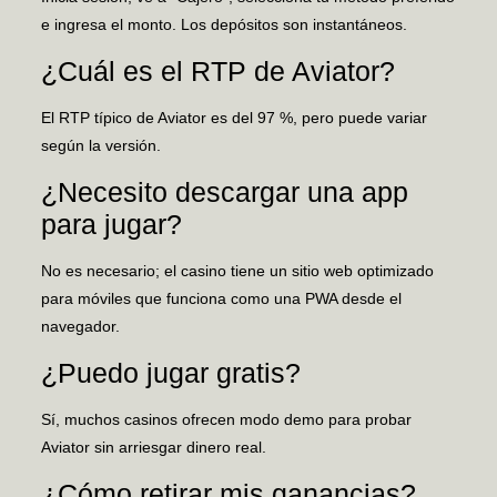
e ingresa el monto. Los depósitos son instantáneos.
¿Cuál es el RTP de Aviator?
El RTP típico de Aviator es del 97 %, pero puede variar
según la versión.
¿Necesito descargar una app
para jugar?
No es necesario; el casino tiene un sitio web optimizado
para móviles que funciona como una PWA desde el
navegador.
¿Puedo jugar gratis?
Sí, muchos casinos ofrecen modo demo para probar
Aviator sin arriesgar dinero real.
¿Cómo retirar mis ganancias?