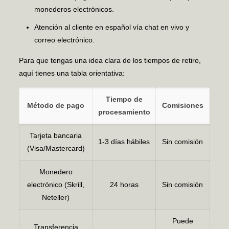
monederos electrónicos.
Atención al cliente en español vía chat en vivo y
correo electrónico.
Para que tengas una idea clara de los tiempos de retiro,
aquí tienes una tabla orientativa:
Tiempo de
Método de pago
Comisiones
procesamiento
Tarjeta bancaria
1-3 días hábiles
Sin comisión
(Visa/Mastercard)
Monedero
electrónico (Skrill,
24 horas
Sin comisión
Neteller)
Puede
Transferencia