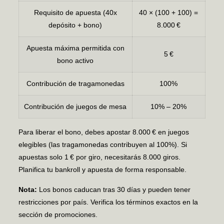
Requisito de apuesta (40x
40 × (100 + 100) =
depósito + bono)
8.000 €
Apuesta máxima permitida con
5 €
bono activo
Contribución de tragamonedas
100%
Contribución de juegos de mesa
10% – 20%
Para liberar el bono, debes apostar 8.000 € en juegos
elegibles (las tragamonedas contribuyen al 100%). Si
apuestas solo 1 € por giro, necesitarás 8.000 giros.
Planifica tu bankroll y apuesta de forma responsable.
Nota:
Los bonos caducan tras 30 días y pueden tener
restricciones por país. Verifica los términos exactos en la
sección de promociones.