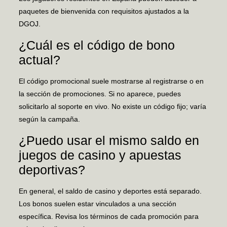
paquetes de bienvenida con requisitos ajustados a la
DGOJ.
¿Cuál es el código de bono
actual?
El código promocional suele mostrarse al registrarse o en
la sección de promociones. Si no aparece, puedes
solicitarlo al soporte en vivo. No existe un código fijo; varía
según la campaña.
¿Puedo usar el mismo saldo en
juegos de casino y apuestas
deportivas?
En general, el saldo de casino y deportes está separado.
Los bonos suelen estar vinculados a una sección
específica. Revisa los términos de cada promoción para