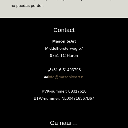
no puedas perder.
Contact
MasoniteArt
Middelhorsterweg 57
9751 TC Haren
+31 6 51493798‬
Info@masoniteart.nl
KVK-nummer: 89317610
BTW-nummer: NL004716367B67
Ga naar…