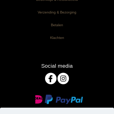
Verzending & Bezorging
Betalen
Klachten
Social media