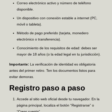
Correo electrónico activo y número de teléfono
disponible.
Un dispositivo con conexión estable a internet (PC,
móvil o tableta).
Método de pago preferido (tarjeta, monedero
electrónico o transferencia).
Conocimiento de los requisitos de edad: debes ser
mayor de 18 años (o la edad legal en tu jurisdicción).
Importante:
La verificación de identidad es obligatoria
antes del primer retiro. Ten los documentos listos para
evitar demoras.
Registro paso a paso
Accede al sitio web oficial desde tu navegador. En la
página principal, localiza el botón “Registrarse” o
“Crear cuenta”.