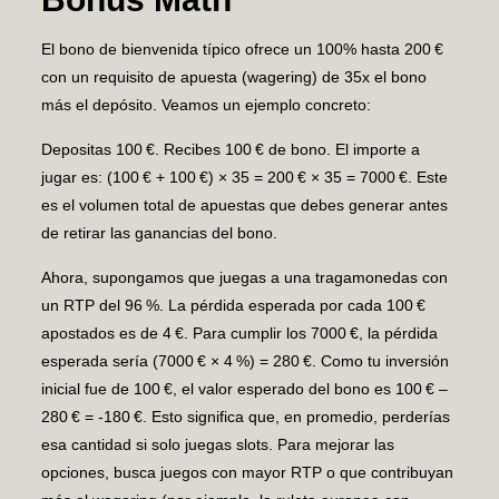
El bono de bienvenida típico ofrece un 100% hasta 200 €
con un requisito de apuesta (wagering) de 35x el bono
más el depósito. Veamos un ejemplo concreto:
Depositas 100 €. Recibes 100 € de bono. El importe a
jugar es: (100 € + 100 €) × 35 = 200 € × 35 = 7000 €. Este
es el volumen total de apuestas que debes generar antes
de retirar las ganancias del bono.
Ahora, supongamos que juegas a una tragamonedas con
un RTP del 96 %. La pérdida esperada por cada 100 €
apostados es de 4 €. Para cumplir los 7000 €, la pérdida
esperada sería (7000 € × 4 %) = 280 €. Como tu inversión
inicial fue de 100 €, el valor esperado del bono es 100 € –
280 € = -180 €. Esto significa que, en promedio, perderías
esa cantidad si solo juegas slots. Para mejorar las
opciones, busca juegos con mayor RTP o que contribuyan