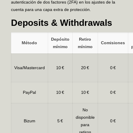
autenticación de dos factores (2FA) en los ajustes de la
cuenta para una capa extra de protección.
Deposits & Withdrawals
Depósito
Retiro
Método
Comisiones
mínimo
mínimo
Visa/Mastercard
10 €
20 €
0 €
PayPal
10 €
10 €
0 €
No
disponible
Bizum
5 €
0 €
para
retiros