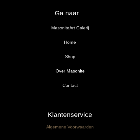
Ga naar…
MasoniteArt Galerij
Home
Shop
Over Masonite
Alle producten
Proefpakket
Contact
Ongegrond panelen
Klantenservice
Kant-en-Klaar panelen
3mm dik
Algemene Voorwaarden
Ophangklaar panelen
6mm dik
3mm dik