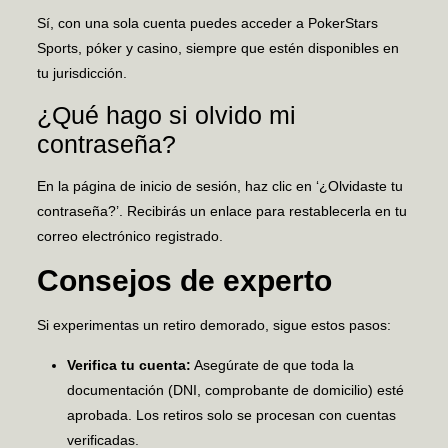
Sí, con una sola cuenta puedes acceder a PokerStars
Sports, póker y casino, siempre que estén disponibles en
tu jurisdicción.
¿Qué hago si olvido mi
contraseña?
En la página de inicio de sesión, haz clic en ‘¿Olvidaste tu
contraseña?’. Recibirás un enlace para restablecerla en tu
correo electrónico registrado.
Consejos de experto
Si experimentas un retiro demorado, sigue estos pasos:
Verifica tu cuenta:
Asegúrate de que toda la
documentación (DNI, comprobante de domicilio) esté
aprobada. Los retiros solo se procesan con cuentas
verificadas.