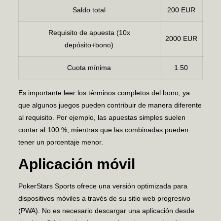
Saldo total
200 EUR
Requisito de apuesta (10x
2000 EUR
depósito+bono)
Cuota mínima
1.50
Es importante leer los términos completos del bono, ya
que algunos juegos pueden contribuir de manera diferente
al requisito. Por ejemplo, las apuestas simples suelen
contar al 100 %, mientras que las combinadas pueden
tener un porcentaje menor.
Aplicación móvil
PokerStars Sports ofrece una versión optimizada para
dispositivos móviles a través de su sitio web progresivo
(PWA). No es necesario descargar una aplicación desde