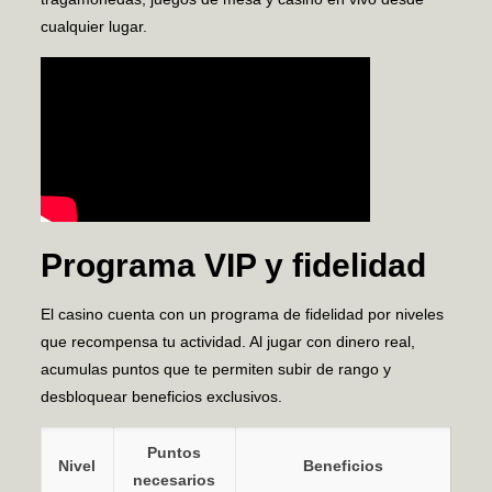
cualquier lugar.
Programa VIP y fidelidad
El casino cuenta con un programa de fidelidad por niveles
que recompensa tu actividad. Al jugar con dinero real,
acumulas puntos que te permiten subir de rango y
desbloquear beneficios exclusivos.
Puntos
Nivel
Beneficios
necesarios