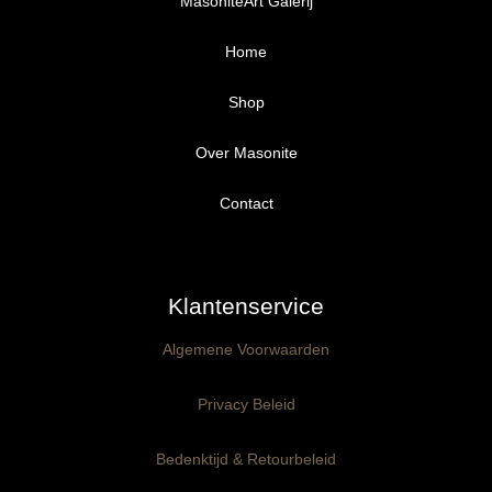
MasoniteArt Galerij
Home
Shop
Over Masonite
Alle producten
Proefpakket
Contact
Ongegrond panelen
Klantenservice
Kant-en-Klaar panelen
3mm dik
Algemene Voorwaarden
Ophangklaar panelen
6mm dik
3mm dik
Privacy Beleid
Maatwerk
6mm dik
Bedenktijd & Retourbeleid