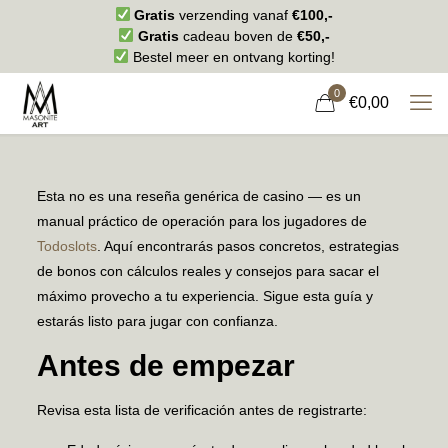
Gratis
verzending vanaf
€100,-
Gratis
cadeau boven de
€50,-
Bestel meer en ontvang korting!
0
€0,00
Esta no es una reseña genérica de casino — es un
manual práctico de operación para los jugadores de
Todoslots
. Aquí encontrarás pasos concretos, estrategias
de bonos con cálculos reales y consejos para sacar el
máximo provecho a tu experiencia. Sigue esta guía y
estarás listo para jugar con confianza.
Antes de empezar
Revisa esta lista de verificación antes de registrarte: