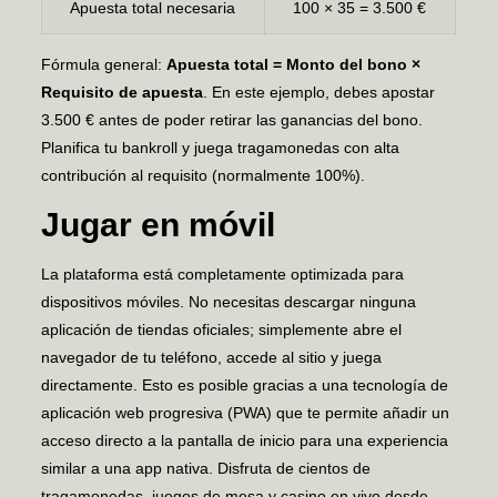
Apuesta total necesaria
100 × 35 = 3.500 €
Fórmula general:
Apuesta total = Monto del bono ×
Requisito de apuesta
. En este ejemplo, debes apostar
3.500 € antes de poder retirar las ganancias del bono.
Planifica tu bankroll y juega tragamonedas con alta
contribución al requisito (normalmente 100%).
Jugar en móvil
La plataforma está completamente optimizada para
dispositivos móviles. No necesitas descargar ninguna
aplicación de tiendas oficiales; simplemente abre el
navegador de tu teléfono, accede al sitio y juega
directamente. Esto es posible gracias a una tecnología de
aplicación web progresiva (PWA) que te permite añadir un
acceso directo a la pantalla de inicio para una experiencia
similar a una app nativa. Disfruta de cientos de
tragamonedas, juegos de mesa y casino en vivo desde