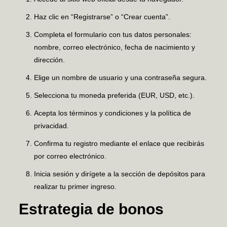
Haz clic en “Registrarse” o “Crear cuenta”.
Completa el formulario con tus datos personales:
nombre, correo electrónico, fecha de nacimiento y
dirección.
Elige un nombre de usuario y una contraseña segura.
Selecciona tu moneda preferida (EUR, USD, etc.).
Acepta los términos y condiciones y la política de
privacidad.
Confirma tu registro mediante el enlace que recibirás
por correo electrónico.
Inicia sesión y dirígete a la sección de depósitos para
realizar tu primer ingreso.
Estrategia de bonos