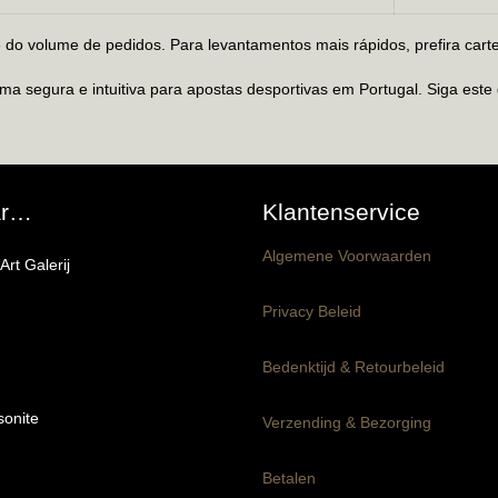
do volume de pedidos. Para levantamentos mais rápidos, prefira carte
a segura e intuitiva para apostas desportivas em Portugal. Siga este g
ar…
Klantenservice
Algemene Voorwaarden
rt Galerij
Privacy Beleid
Bedenktijd & Retourbeleid
onite
producten
Verzending & Bezorging
pakket
Betalen