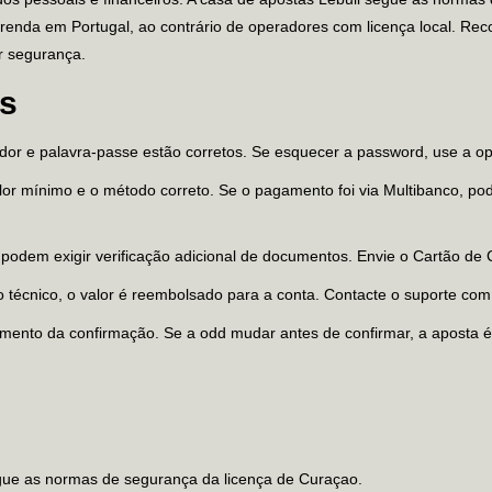
enda em Portugal, ao contrário de operadores com licença local. Reco
r segurança.
s
izador e palavra-passe estão corretos. Se esquecer a password, use a 
lor mínimo e o método correto. Se o pagamento foi via Multibanco, po
podem exigir verificação adicional de documentos. Envie o Cartão de
 técnico, o valor é reembolsado para a conta. Contacte o suporte com
mento da confirmação. Se a odd mudar antes de confirmar, a aposta é
segue as normas de segurança da licença de Curaçao.