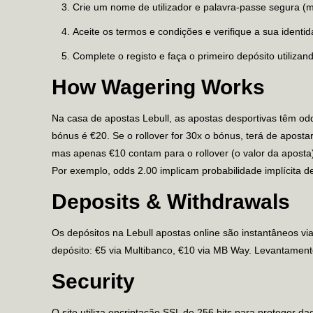
Crie um nome de utilizador e palavra-passe segura (
Aceite os termos e condições e verifique a sua ident
Complete o registo e faça o primeiro depósito utiliz
How Wagering Works
Na casa de apostas Lebull, as apostas desportivas têm odd
bónus é €20. Se o rollover for 30x o bónus, terá de apos
mas apenas €10 contam para o rollover (o valor da aposta)
Por exemplo, odds 2.00 implicam probabilidade implícita de
Deposits & Withdrawals
Os depósitos na Lebull apostas online são instantâneos 
depósito: €5 via Multibanco, €10 via MB Way. Levantament
Security
O site utiliza encriptação SSL de 256 bits para proteger 