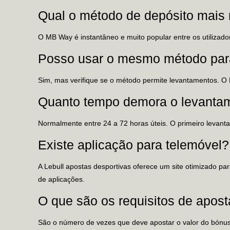
Qual o método de depósito mais 
O MB Way é instantâneo e muito popular entre os utilizador
Posso usar o mesmo método para
Sim, mas verifique se o método permite levantamentos. O M
Quanto tempo demora o levanta
Normalmente entre 24 a 72 horas úteis. O primeiro levan
Existe aplicação para telemóvel?
A Lebull apostas desportivas oferece um site otimizado p
de aplicações.
O que são os requisitos de apos
São o número de vezes que deve apostar o valor do bónus