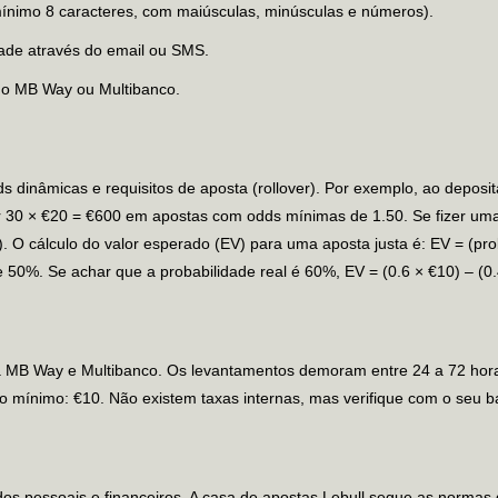
mínimo 8 caracteres, com maiúsculas, minúsculas e números).
idade através do email ou SMS.
ando MB Way ou Multibanco.
s dinâmicas e requisitos de aposta (rollover). Por exemplo, ao depos
tar 30 × €20 = €600 em apostas com odds mínimas de 1.50. Se fizer um
. O cálculo do valor esperado (EV) para uma aposta justa é: EV = (pro
 50%. Se achar que a probabilidade real é 60%, EV = (0.6 × €10) – (0.4
via MB Way e Multibanco. Os levantamentos demoram entre 24 a 72 ho
o mínimo: €10. Não existem taxas internas, mas verifique com o seu b
dados pessoais e financeiros. A casa de apostas Lebull segue as normas