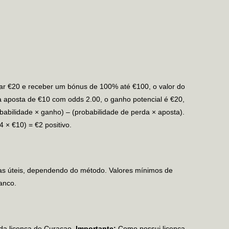
itar €20 e receber um bónus de 100% até €100, o valor do
a aposta de €10 com odds 2.00, o ganho potencial é €20,
babilidade × ganho) – (probabilidade de perda × aposta).
 × €10) = €2 positivo.
ras úteis, dependendo do método. Valores mínimos de
anco.
 da licença de Curaçao.
Importante:
Como possui licença