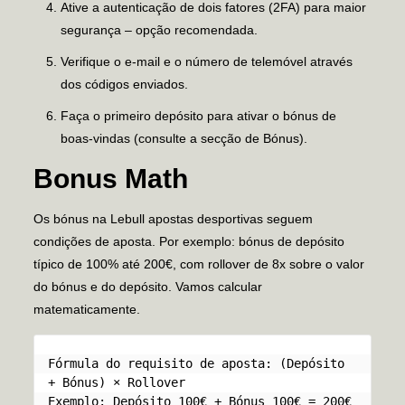
Ative a autenticação de dois fatores (2FA) para maior
segurança – opção recomendada.
Verifique o e-mail e o número de telemóvel através
dos códigos enviados.
Faça o primeiro depósito para ativar o bónus de
boas-vindas (consulte a secção de Bónus).
Bonus Math
Os bónus na Lebull apostas desportivas seguem
condições de aposta. Por exemplo: bónus de depósito
típico de 100% até 200€, com rollover de 8x sobre o valor
do bónus e do depósito. Vamos calcular
matematicamente.
Fórmula do requisito de aposta: (Depósito 
+ Bónus) × Rollover

Exemplo: Depósito 100€ + Bónus 100€ = 200€ 