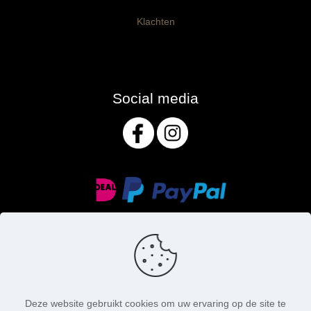
Klachten
Social media
Deze website gebruikt cookies om uw ervaring op de site te