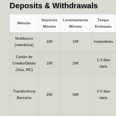
Deposits & Withdrawals
Depósito
Levantamento
Tempo
Método
Mínimo
Mínimo
Estimado
Multibanco
10€
10€
Instantâneo
(referência)
Cartão de
1-3 dias
Crédito/Débito
10€
20€
úteis
(Visa, MC)
Transferência
2-5 dias
25€
50€
Bancária
úteis