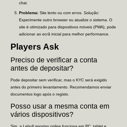
chat.
Problema:
Site lento ou com erros.
Solução:
Experimente outro browser ou atualize o sistema. O
site é otimizado para dispositivos móveis (PWA), pode
adicionar ao ecrã inicial para melhor performance.
Players Ask
Preciso de verificar a conta
antes de depositar?
Pode depositar sem verificar, mas o KYC será exigido
antes do primeiro levantamento. Recomendamos enviar
documentos logo após o registo.
Posso usar a mesma conta em
vários dispositivos?
Sim, a Lebull apostas online funciona em PC, tablet e