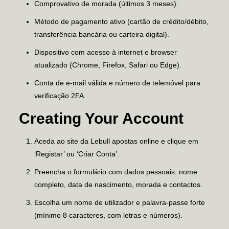
Comprovativo de morada (últimos 3 meses).
Método de pagamento ativo (cartão de crédito/débito,
transferência bancária ou carteira digital).
Dispositivo com acesso à internet e browser
atualizado (Chrome, Firefox, Safari ou Edge).
Conta de e-mail válida e número de telemóvel para
verificação 2FA.
Creating Your Account
Aceda ao site da Lebull apostas online e clique em
‘Registar’ ou ‘Criar Conta’.
Preencha o formulário com dados pessoais: nome
completo, data de nascimento, morada e contactos.
Escolha um nome de utilizador e palavra-passe forte
(mínimo 8 caracteres, com letras e números).