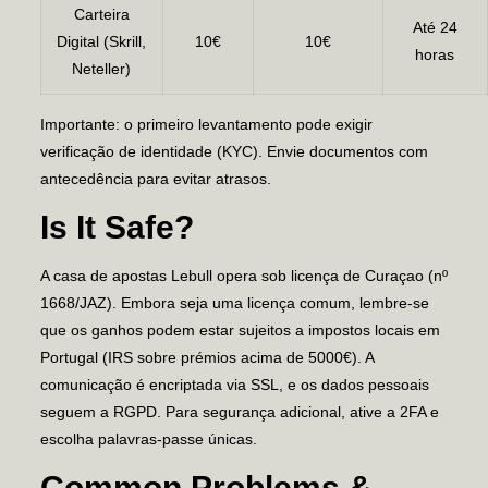
Carteira
Até 24
Digital (Skrill,
10€
10€
horas
Neteller)
Importante: o primeiro levantamento pode exigir
verificação de identidade (KYC). Envie documentos com
antecedência para evitar atrasos.
Is It Safe?
A casa de apostas Lebull opera sob licença de Curaçao (nº
1668/JAZ). Embora seja uma licença comum, lembre-se
que os ganhos podem estar sujeitos a impostos locais em
Portugal (IRS sobre prémios acima de 5000€). A
comunicação é encriptada via SSL, e os dados pessoais
seguem a RGPD. Para segurança adicional, ative a 2FA e
escolha palavras-passe únicas.
Common Problems &