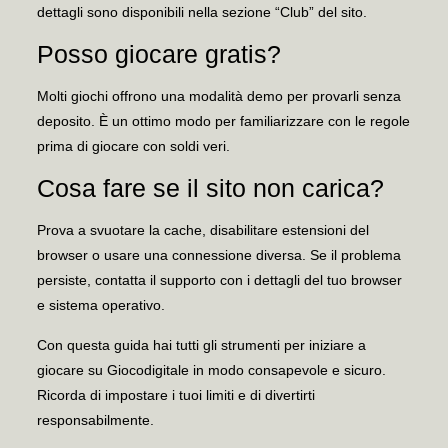
dettagli sono disponibili nella sezione “Club” del sito.
Posso giocare gratis?
Molti giochi offrono una modalità demo per provarli senza
deposito. È un ottimo modo per familiarizzare con le regole
prima di giocare con soldi veri.
Cosa fare se il sito non carica?
Prova a svuotare la cache, disabilitare estensioni del
browser o usare una connessione diversa. Se il problema
persiste, contatta il supporto con i dettagli del tuo browser
e sistema operativo.
Con questa guida hai tutti gli strumenti per iniziare a
giocare su Giocodigitale in modo consapevole e sicuro.
Ricorda di impostare i tuoi limiti e di divertirti
responsabilmente.