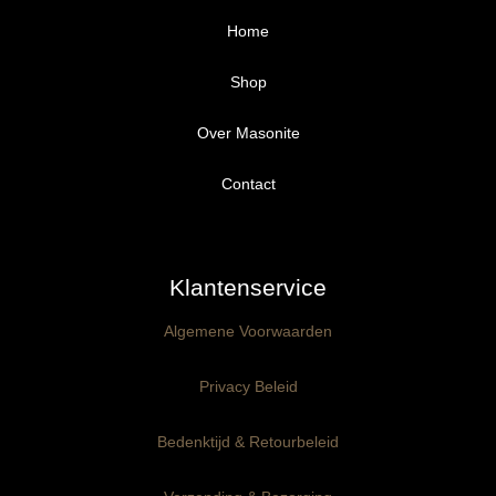
Home
Shop
Over Masonite
Alle producten
Proefpakket
Contact
Ongegrond panelen
Klantenservice
Kant-en-Klaar panelen
3mm dik
Algemene Voorwaarden
Ophangklaar panelen
6mm dik
3mm dik
Privacy Beleid
Maatwerk
6mm dik
Bedenktijd & Retourbeleid