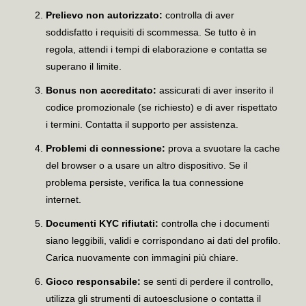
Prelievo non autorizzato:
controlla di aver
soddisfatto i requisiti di scommessa. Se tutto è in
regola, attendi i tempi di elaborazione e contatta se
superano il limite.
Bonus non accreditato:
assicurati di aver inserito il
codice promozionale (se richiesto) e di aver rispettato
i termini. Contatta il supporto per assistenza.
Problemi di connessione:
prova a svuotare la cache
del browser o a usare un altro dispositivo. Se il
problema persiste, verifica la tua connessione
internet.
Documenti KYC rifiutati:
controlla che i documenti
siano leggibili, validi e corrispondano ai dati del profilo.
Carica nuovamente con immagini più chiare.
Gioco responsabile:
se senti di perdere il controllo,
utilizza gli strumenti di autoesclusione o contatta il