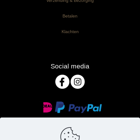
Verzending & Bezorging
Betalen
Klachten
Social media