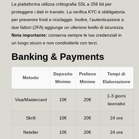
La piattaforma utilizza crittografia SSL a 256 bit per
proteggere i dati in transito. La verifica KYC è obbligatoria
per prevenire frodi e riciclaggio. Inoltre, l’autenticazione a
due fattori (2FA) aggiunge un ulteriore livello di sicurezza.
Nota importante:
conserva sempre le tue credenziali in
un luogo sicuro e non condividerle con terzi.
Banking & Payments
Deposito
Prelievo
Tempi di
Metodo
Minimo
Minimo
Elaborazione
1-3 giorni
Visa/Mastercard
10€
20€
lavorativi
Skrill
10€
20€
24 ore
Neteller
10€
20€
24 ore