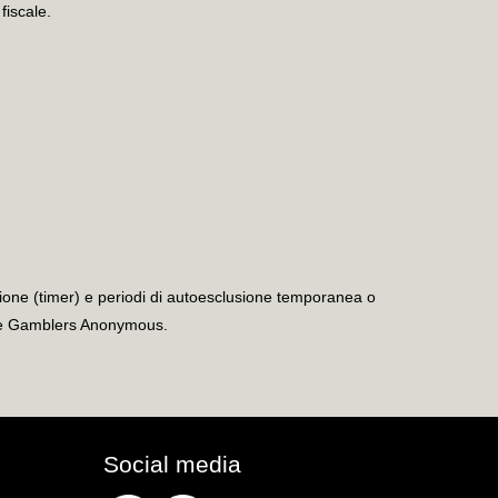
fiscale.
essione (timer) e periodi di autoesclusione temporanea o
ome Gamblers Anonymous.
Social media