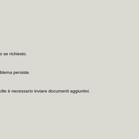
o se richiesto.
roblema persiste.
volte è necessario inviare documenti aggiuntivi.