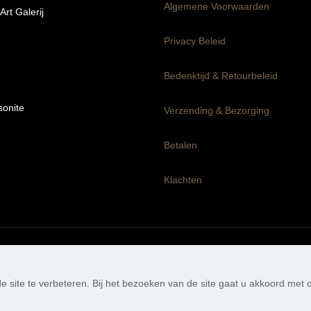
Algemene Voorwaarden
rt Galerij
Privacy Beleid
Bedenktijd & Retourbeleid
onite
producten
Verzending & Bezorging
pakket
Betalen
rond panelen
Klachten
en-Klaar panelen
m dik
gklaar panelen
m dik
m dik
ign:
Chuck's Webdesign
werk
m dik
e site te verbeteren. Bij het bezoeken van de site gaat u akkoord met
n www.masoniteart.nl/ bij
WebwinkelKeur Reviews
is 9.8/10 gebaseer