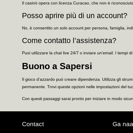
Il casinò opera con licenza Curacao, che non è riconosciuta d
Posso aprire più di un account?
No, è consentito un solo account per persona, famiglia, indir
Come contatto l’assistenza?
Puoi utilizzare la chat live 24/7 o inviare un’email. I tempi
Buono a Sapersi
Il gioco d’azzardo può creare dipendenza. Utilizza gli strume
permanente. Trovi queste opzioni nelle impostazioni del 
Con questi passaggi sarai pronto per iniziare in modo sicuro
Contact
Ga na