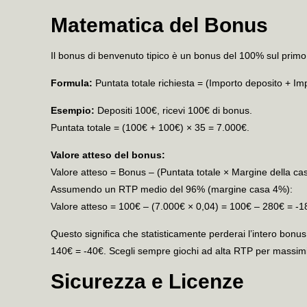
Matematica del Bonus
Il bonus di benvenuto tipico è un bonus del 100% sul primo 
Formula:
Puntata totale richiesta = (Importo deposito + I
Esempio:
Depositi 100€, ricevi 100€ di bonus.
Puntata totale = (100€ + 100€) × 35 = 7.000€.
Valore atteso del bonus:
Valore atteso = Bonus – (Puntata totale × Margine della ca
Assumendo un RTP medio del 96% (margine casa 4%):
Valore atteso = 100€ – (7.000€ × 0,04) = 100€ – 280€ = -1
Questo significa che statisticamente perderai l’intero bonus
140€ = -40€. Scegli sempre giochi ad alta RTP per massimiz
Sicurezza e Licenze