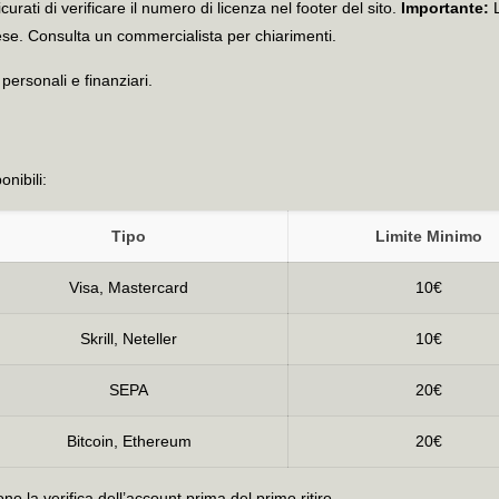
rati di verificare il numero di licenza nel footer del sito.
Importante:
L
se. Consulta un commercialista per chiarimenti.
 personali e finanziari.
nibili:
Tipo
Limite Minimo
Visa, Mastercard
10€
Skrill, Neteller
10€
SEPA
20€
Bitcoin, Ethereum
20€
dono la verifica dell’account prima del primo ritiro.