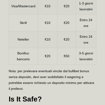
1-3 giorni
Visa/Mastercard
€10
€20
lavorativi
Entro 24
Skrill
€10
€20
ore
Entro 24
Neteller
€10
€20
ore
Bonifico
3-5 giorni
€20
€50
bancario
lavorativi
Nota: per prelevare eventuali vincite dal bullibet bonus
senza deposito, devi aver soddisfatto il wagering e
potrebbe essere richiesto un deposito minimo per attivare
il prelievo.
Is It Safe?