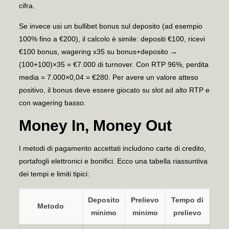
cifra.
Se invece usi un bullibet bonus sul deposito (ad esempio
100% fino a €200), il calcolo è simile: depositi €100, ricevi
€100 bonus, wagering x35 su bonus+deposito →
(100+100)×35 = €7.000 di turnover. Con RTP 96%, perdita
media = 7.000×0,04 = €280. Per avere un valore atteso
positivo, il bonus deve essere giocato su slot ad alto RTP e
con wagering basso.
Money In, Money Out
I metodi di pagamento accettati includono carte di credito,
portafogli elettronici e bonifici. Ecco una tabella riassuntiva
dei tempi e limiti tipici:
Deposito
Prelievo
Tempo di
Metodo
minimo
minimo
prelievo