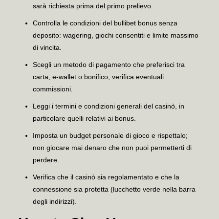
sarà richiesta prima del primo prelievo.
Controlla le condizioni del bullibet bonus senza
deposito: wagering, giochi consentiti e limite massimo
di vincita.
Scegli un metodo di pagamento che preferisci tra
carta, e-wallet o bonifico; verifica eventuali
commissioni.
Leggi i termini e condizioni generali del casinò, in
particolare quelli relativi ai bonus.
Imposta un budget personale di gioco e rispettalo;
non giocare mai denaro che non puoi permetterti di
perdere.
Verifica che il casinò sia regolamentato e che la
connessione sia protetta (lucchetto verde nella barra
degli indirizzi).