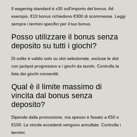
Il wagering standard è x30 sull’importo del bonus. Ad
esempio, €10 bonus richiedono €300 di scommesse. Leggi
sempre i termini specifici per il tuo bonus.
Posso utilizzare il bonus senza
deposito su tutti i giochi?
Di solito è valido solo su slot selezionate, escluse le slot
con jackpot progressivo e i giochi da tavolo. Controlla la
lista dei giochi consentiti.
Qual è il limite massimo di
vincita dal bonus senza
deposito?
Dipende dalla promozione, ma spesso è fissato a €50 o
€100. Le vincite eccedenti vengono annullate. Controlla i
termini.