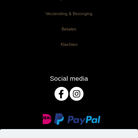
Verzending & Bezorging
Betalen
Klachten
Social media