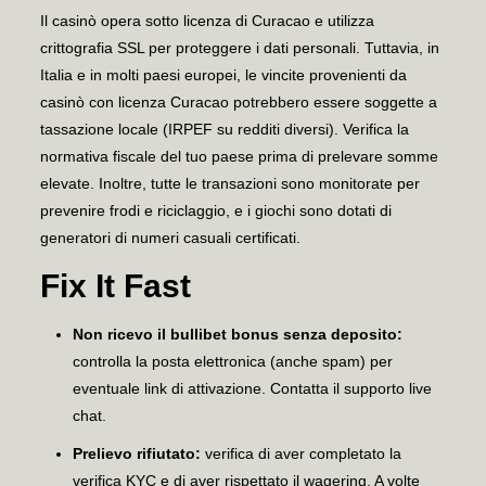
Il casinò opera sotto licenza di Curacao e utilizza
crittografia SSL per proteggere i dati personali. Tuttavia, in
Italia e in molti paesi europei, le vincite provenienti da
casinò con licenza Curacao potrebbero essere soggette a
tassazione locale (IRPEF su redditi diversi). Verifica la
normativa fiscale del tuo paese prima di prelevare somme
elevate. Inoltre, tutte le transazioni sono monitorate per
prevenire frodi e riciclaggio, e i giochi sono dotati di
generatori di numeri casuali certificati.
Fix It Fast
Non ricevo il bullibet bonus senza deposito:
controlla la posta elettronica (anche spam) per
eventuale link di attivazione. Contatta il supporto live
chat.
Prelievo rifiutato:
verifica di aver completato la
verifica KYC e di aver rispettato il wagering. A volte