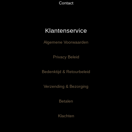
Proefpakket
Contact
Ongegrond panelen
Klantenservice
Kant-en-Klaar panelen
3mm dik
Algemene Voorwaarden
Ophangklaar panelen
6mm dik
3mm dik
Privacy Beleid
Maatwerk
6mm dik
Bedenktijd & Retourbeleid
Verzending & Bezorging
Betalen
Klachten