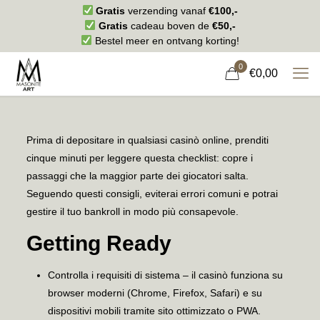
Gratis
verzending vanaf
€100,-
Gratis
cadeau boven de
€50,-
Bestel meer en ontvang korting!
0
€0,00
Prima di depositare in qualsiasi casinò online, prenditi
cinque minuti per leggere questa checklist: copre i
passaggi che la maggior parte dei giocatori salta.
Seguendo questi consigli, eviterai errori comuni e potrai
gestire il tuo bankroll in modo più consapevole.
Getting Ready
Controlla i requisiti di sistema – il casinò funziona su
browser moderni (Chrome, Firefox, Safari) e su
dispositivi mobili tramite sito ottimizzato o PWA.