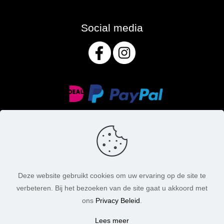
Social media
Deze website gebruikt cookies om uw ervaring op de site te
verbeteren. Bij het bezoeken van de site gaat u akkoord met
© MasoniteArt. Alle rechten voorbehouden. 2026 |
ons
Privacy Beleid
.
Webdesign:
Chuck's Webdesign
Lees meer