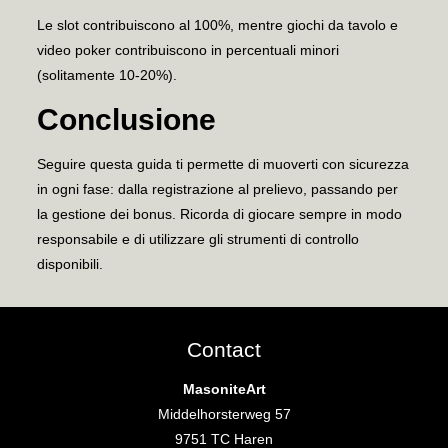
Le slot contribuiscono al 100%, mentre giochi da tavolo e
video poker contribuiscono in percentuali minori
(solitamente 10-20%).
Conclusione
Seguire questa guida ti permette di muoverti con sicurezza
in ogni fase: dalla registrazione al prelievo, passando per
la gestione dei bonus. Ricorda di giocare sempre in modo
responsabile e di utilizzare gli strumenti di controllo
disponibili.
Contact
MasoniteArt
Middelhorsterweg 57
9751 TC Haren