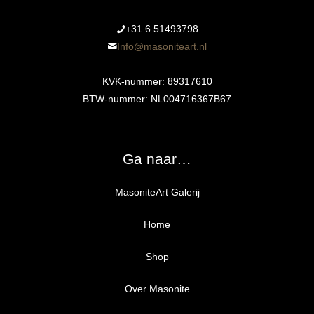
+31 6 51493798‬
Info@masoniteart.nl
KVK-nummer: 89317610
BTW-nummer: NL004716367B67
Ga naar…
MasoniteArt Galerij
Home
Shop
Over Masonite
Alle producten