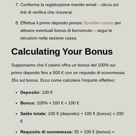
Conferma la registrazione tramite email – clicca sul
link di verifica che riceverai.
Effettua il primo deposito presso
Sportbet casino
per
attivare eventuali bonus di benvenuto – segui le
istruzioni nella sezione cassa.
Calculating Your Bonus
Supponiamo che il casinò offra un bonus del 100% sul
primo deposito fino a 500 € con un requisito di scommessa
35x sul bonus. Ecco come calcolare l’importo effettivo:
Deposito:
100 €
Bonus:
100% × 100 € = 100 €
Saldo totale:
100 € (deposito) + 100 € (bonus) = 200
€
Requisito di scommessa:
35 × 100 € (bonus) =