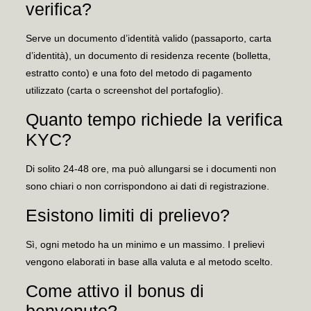
verifica?
Serve un documento d’identità valido (passaporto, carta
d’identità), un documento di residenza recente (bolletta,
estratto conto) e una foto del metodo di pagamento
utilizzato (carta o screenshot del portafoglio).
Quanto tempo richiede la verifica
KYC?
Di solito 24-48 ore, ma può allungarsi se i documenti non
sono chiari o non corrispondono ai dati di registrazione.
Esistono limiti di prelievo?
Sì, ogni metodo ha un minimo e un massimo. I prelievi
vengono elaborati in base alla valuta e al metodo scelto.
Come attivo il bonus di