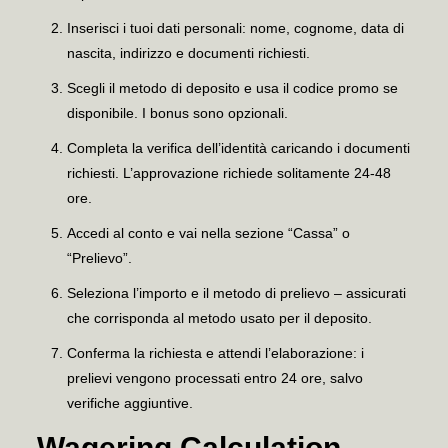
Inserisci i tuoi dati personali: nome, cognome, data di
nascita, indirizzo e documenti richiesti.
Scegli il metodo di deposito e usa il codice promo se
disponibile. I bonus sono opzionali.
Completa la verifica dell’identità caricando i documenti
richiesti. L’approvazione richiede solitamente 24-48
ore.
Accedi al conto e vai nella sezione “Cassa” o
“Prelievo”.
Seleziona l’importo e il metodo di prelievo – assicurati
che corrisponda al metodo usato per il deposito.
Conferma la richiesta e attendi l’elaborazione: i
prelievi vengono processati entro 24 ore, salvo
verifiche aggiuntive.
Wagering Calculation