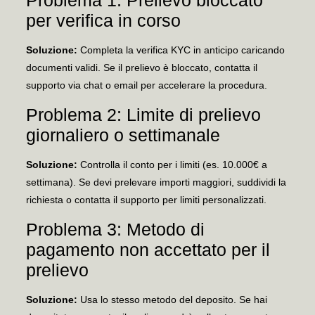
Problema 1: Prelievo bloccato
per verifica in corso
Soluzione:
Completa la verifica KYC in anticipo caricando
documenti validi. Se il prelievo è bloccato, contatta il
supporto via chat o email per accelerare la procedura.
Problema 2: Limite di prelievo
giornaliero o settimanale
Soluzione:
Controlla il conto per i limiti (es. 10.000€ a
settimana). Se devi prelevare importi maggiori, suddividi la
richiesta o contatta il supporto per limiti personalizzati.
Problema 3: Metodo di
pagamento non accettato per il
prelievo
Soluzione:
Usa lo stesso metodo del deposito. Se hai