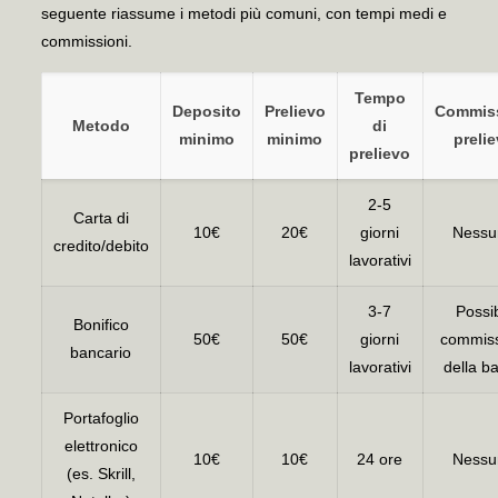
seguente riassume i metodi più comuni, con tempi medi e
commissioni.
Tempo
Deposito
Prelievo
Commiss
Metodo
di
minimo
minimo
preli
prelievo
2-5
Carta di
10€
20€
giorni
Nessu
credito/debito
lavorativi
3-7
Possib
Bonifico
50€
50€
giorni
commiss
bancario
lavorativi
della b
Portafoglio
elettronico
10€
10€
24 ore
Nessu
(es. Skrill,