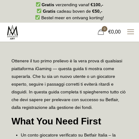
Gratis
verzending vanaf
€100,-
Gratis
cadeau boven de
€50,-
Bestel meer en ontvang korting!
0
€0,00
Ottenere il tuo primo prelievo è la vera prova di qualsiasi
piattaforma iGaming — questa guida ti mostra come
superarla. Che tu sia un nuovo utente o un giocatore
esperto, seguire i passaggi corretti ti eviterà ritardi e
disguidi. In questa guida completa ti spiegheremo tutto ciò
che devi sapere per prelevare con successo su Betfair,
dalla registrazione alla gestione dei fondi.
What You Need First
Un conto giocatore verificato su Betfair Italia – la