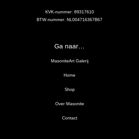
KVK-nummer: 89317610
BTW-nummer: NL004716367B67
Ga naar…
MasoniteArt Galerij
Home
Shop
Over Masonite
Alle producten
Proefpakket
Contact
Ongegrond panelen