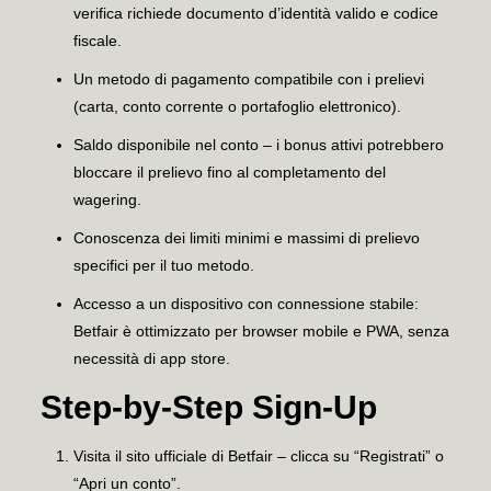
verifica richiede documento d’identità valido e codice
fiscale.
Un metodo di pagamento compatibile con i prelievi
(carta, conto corrente o portafoglio elettronico).
Saldo disponibile nel conto – i bonus attivi potrebbero
bloccare il prelievo fino al completamento del
wagering.
Conoscenza dei limiti minimi e massimi di prelievo
specifici per il tuo metodo.
Accesso a un dispositivo con connessione stabile:
Betfair è ottimizzato per browser mobile e PWA, senza
necessità di app store.
Step-by-Step Sign-Up
Visita il sito ufficiale di Betfair – clicca su “Registrati” o
“Apri un conto”.