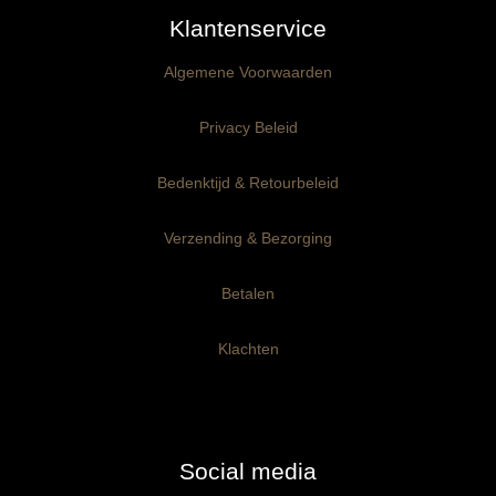
Klantenservice
Kant-en-Klaar panelen
3mm dik
Algemene Voorwaarden
Ophangklaar panelen
6mm dik
3mm dik
Privacy Beleid
Maatwerk
6mm dik
Bedenktijd & Retourbeleid
Verzending & Bezorging
Betalen
Klachten
Social media