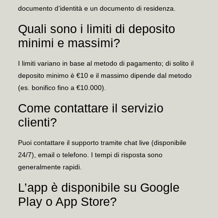
documento d’identità e un documento di residenza.
Quali sono i limiti di deposito
minimi e massimi?
I limiti variano in base al metodo di pagamento; di solito il
deposito minimo è €10 e il massimo dipende dal metodo
(es. bonifico fino a €10.000).
Come contattare il servizio
clienti?
Puoi contattare il supporto tramite chat live (disponibile
24/7), email o telefono. I tempi di risposta sono
generalmente rapidi.
L’app è disponibile su Google
Play o App Store?