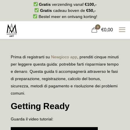
Gratis
verzending vanaf
€100,-
Gratis
cadeau boven de
€50,-
Bestel meer en ontvang korting!
0
€0,00
Prima di registrarti su
Newgioco app
, prenditi cinque minuti
per leggere questa guida: potrebbe farti risparmiare tempo
e denaro. Questa guida ti accompagnerà attraverso le fasi
di preparazione, registrazione, calcolo del bonus,
sicurezza, metodi di pagamento e risoluzione dei problemi
comuni.
Getting Ready
Guarda il video tutorial: