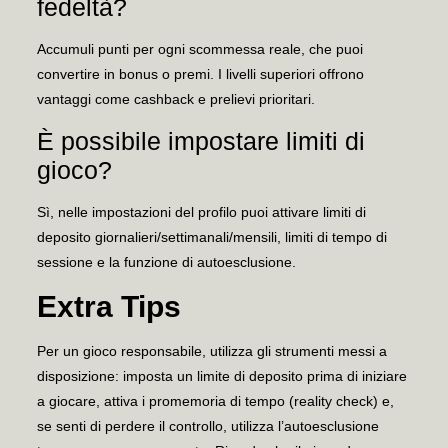
fedeltà?
Accumuli punti per ogni scommessa reale, che puoi
convertire in bonus o premi. I livelli superiori offrono
vantaggi come cashback e prelievi prioritari.
È possibile impostare limiti di
gioco?
Sì, nelle impostazioni del profilo puoi attivare limiti di
deposito giornalieri/settimanali/mensili, limiti di tempo di
sessione e la funzione di autoesclusione.
Extra Tips
Per un gioco responsabile, utilizza gli strumenti messi a
disposizione: imposta un limite di deposito prima di iniziare
a giocare, attiva i promemoria di tempo (reality check) e,
se senti di perdere il controllo, utilizza l’autoesclusione