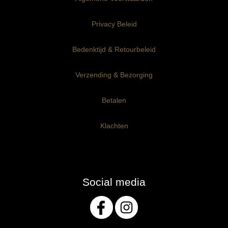
Ophangklaar panelen
6mm dik
3mm dik
Privacy Beleid
Maatwerk
6mm dik
Bedenktijd & Retourbeleid
Verzending & Bezorging
Betalen
Klachten
Social media