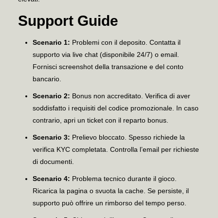
Support Guide
Scenario 1:
Problemi con il deposito. Contatta il
supporto via live chat (disponibile 24/7) o email.
Fornisci screenshot della transazione e del conto
bancario.
Scenario 2:
Bonus non accreditato. Verifica di aver
soddisfatto i requisiti del codice promozionale. In caso
contrario, apri un ticket con il reparto bonus.
Scenario 3:
Prelievo bloccato. Spesso richiede la
verifica KYC completata. Controlla l’email per richieste
di documenti.
Scenario 4:
Problema tecnico durante il gioco.
Ricarica la pagina o svuota la cache. Se persiste, il
supporto può offrire un rimborso del tempo perso.