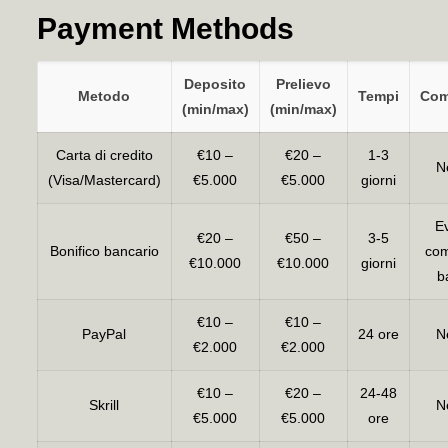
Payment Methods
Deposito
Prelievo
Metodo
Tempi
Com
(min/max)
(min/max)
Carta di credito
€10 –
€20 –
1-3
N
(Visa/Mastercard)
€5.000
€5.000
giorni
E
€20 –
€50 –
3-5
Bonifico bancario
com
€10.000
€10.000
giorni
b
€10 –
€10 –
PayPal
24 ore
N
€2.000
€2.000
€10 –
€20 –
24-48
Skrill
N
€5.000
€5.000
ore