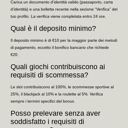
Carica un documento d’identità valido (passaporto, carta
d’identità) e una bolletta recente nella sezione “Verifica” del
tuo profilo. La verifica viene completata entro 24 ore.
Qual è il deposito minimo?
Il deposito minimo è di €10 per la maggior parte dei metodi
di pagamento, eccetto il bonifico bancario che richiede
€20.
Quali giochi contribuiscono ai
requisiti di scommessa?
Le slot contribuiscono al 100%, le scommesse sportive al
25%, il blackjack al 10% e la roulette al 5%. Verifica
sempre i termini specifici del bonus.
Posso prelevare senza aver
soddisfatto i requisiti di