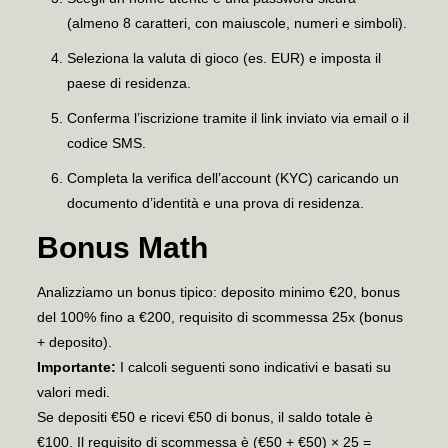
(almeno 8 caratteri, con maiuscole, numeri e simboli).
Seleziona la valuta di gioco (es. EUR) e imposta il
paese di residenza.
Conferma l’iscrizione tramite il link inviato via email o il
codice SMS.
Completa la verifica dell’account (KYC) caricando un
documento d’identità e una prova di residenza.
Bonus Math
Analizziamo un bonus tipico: deposito minimo €20, bonus
del 100% fino a €200, requisito di scommessa 25x (bonus
+ deposito).
Importante:
I calcoli seguenti sono indicativi e basati su
valori medi.
Se depositi €50 e ricevi €50 di bonus, il saldo totale è
€100. Il requisito di scommessa è (€50 + €50) × 25 =