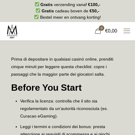
Gratis
verzending vanaf
€100,-
Gratis
cadeau boven de
€50,-
Bestel meer en ontvang korting!
0
€0,00
Prima di depositare in qualsiasi casinò online, prenditi
cinque minuti per leggere questa checklist: copre i
passaggi che la maggior parte dei giocatori salta.
Before You Start
Verifica la licenza: controlla che il sito sia
regolamentato da un’autorità riconosciuta (es.
Curacao eGaming).
Leggi i termini e condizioni dei bonus: presta
attenzione ai requisiti di scommessa e ai giochi