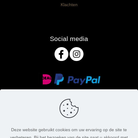
Klachten
Social media
Deze website gebruikt cookies om uw ervaring op de site te
verbeteren. Bij het bezoeken van de site gaat u akkoord met