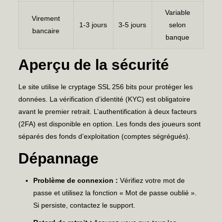
Variable
Virement
1-3 jours
3-5 jours
selon
bancaire
banque
Aperçu de la sécurité
Le site utilise le cryptage SSL 256 bits pour protéger les
données. La vérification d’identité (KYC) est obligatoire
avant le premier retrait. L’authentification à deux facteurs
(2FA) est disponible en option. Les fonds des joueurs sont
séparés des fonds d’exploitation (comptes ségrégués).
Dépannage
Problème de connexion :
Vérifiez votre mot de
passe et utilisez la fonction « Mot de passe oublié ».
Si persiste, contactez le support.