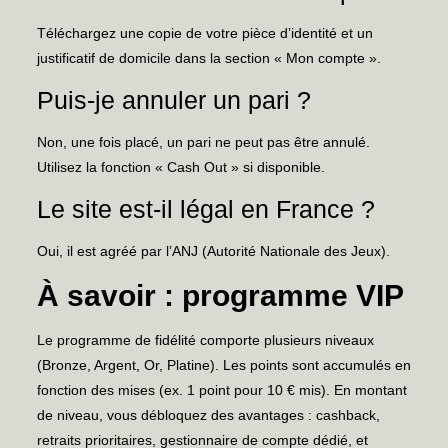
Téléchargez une copie de votre pièce d’identité et un
justificatif de domicile dans la section « Mon compte ».
Puis-je annuler un pari ?
Non, une fois placé, un pari ne peut pas être annulé.
Utilisez la fonction « Cash Out » si disponible.
Le site est-il légal en France ?
Oui, il est agréé par l’ANJ (Autorité Nationale des Jeux).
À savoir : programme VIP
Le programme de fidélité comporte plusieurs niveaux
(Bronze, Argent, Or, Platine). Les points sont accumulés en
fonction des mises (ex. 1 point pour 10 € mis). En montant
de niveau, vous débloquez des avantages : cashback,
retraits prioritaires, gestionnaire de compte dédié, et