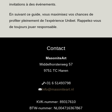
invitations à des événements.
En suivant ce guide, vous maximisez vos chances de
profiter pleinement de l’expérience Unibet. Rappelez-vous
de toujours jouer responsable.
Contact
MasoniteArt
Middelhorsterweg 57
9751 TC Haren
+31 6 51493798‬
Info@masoniteart.nl
KVK-nummer: 89317610
BTW-nummer: NL004716367B67