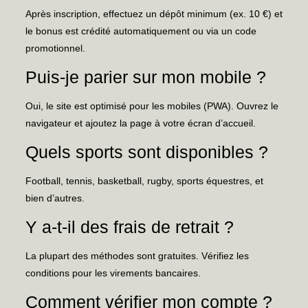
Après inscription, effectuez un dépôt minimum (ex. 10 €) et
le bonus est crédité automatiquement ou via un code
promotionnel.
Puis-je parier sur mon mobile ?
Oui, le site est optimisé pour les mobiles (PWA). Ouvrez le
navigateur et ajoutez la page à votre écran d’accueil.
Quels sports sont disponibles ?
Football, tennis, basketball, rugby, sports équestres, et
bien d’autres.
Y a-t-il des frais de retrait ?
La plupart des méthodes sont gratuites. Vérifiez les
conditions pour les virements bancaires.
Comment vérifier mon compte ?