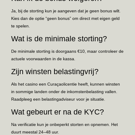
Ja, bij de storting kun je aangeven dat je geen bonus wilt.
Kies dan de optie “geen bonus” om direct met eigen geld
te spelen.
Wat is de minimale storting?
De minimale storting is doorgaans €10, maar controleer de
actuele voorwaarden in de kassa.
Zijn winsten belastingvrij?
Als het casino een Curaçaolicentie heeft, kunnen winsten
in sommige landen onder de inkomstenbelasting vallen.
Raadpleeg een belastingadviseur voor je situatie.
Wat gebeurt er na de KYC?
Na verificatie kun je onbeperkt storten en opnemen. Het
duurt meestal 24–48 uur.