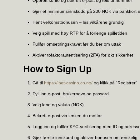
Opprett konto og bekreft e-post og telefonnummer
Gjør et minimumsinnskudd på 200 NOK via bankkort 
Hent velkomstbonusen – les vilkårene grundig
Velg spill med høy RTP for å forlenge spilletiden
Fullfør omsetningskravet før du ber om uttak
Aktiver tofaktorautentisering (2FA) for økt sikkerhet
How to Sign Up
Gå til
https://ibet-casino.co.no/
og klikk på “Registrer”
Fyll inn e-post, brukernavn og passord
Velg land og valuta (NOK)
Bekreft e-post via lenken du mottar
Logg inn og fullfør KYC-verifisering med ID og adress
Gjør første innskudd og aktiver bonusen om ønskelig