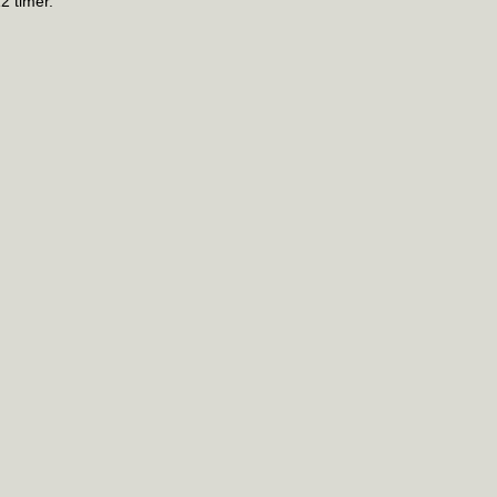
2 timer.