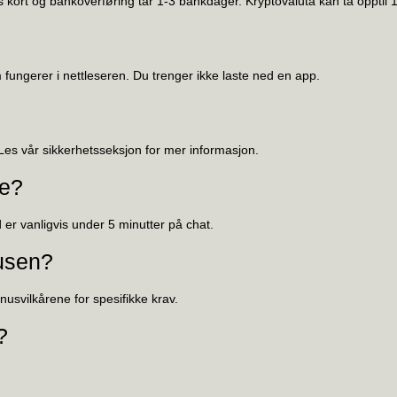
 kort og bankoverføring tar 1-3 bankdager. Kryptovaluta kan ta opptil 1
 fungerer i nettleseren. Du trenger ikke laste ned en app.
Les vår sikkerhetsseksjon for mer informasjon.
te?
d er vanligvis under 5 minutter på chat.
usen?
usvilkårene for spesifikke krav.
?