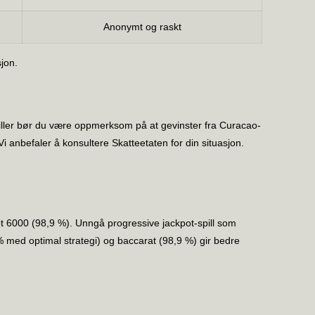
Anonymt og raskt
jon.
spiller bør du være oppmerksom på at gevinster fra Curacao-
 Vi anbefaler å konsultere Skatteetaten for din situasjon.
 6000 (98,9 %). Unngå progressive jackpot-spill som
 med optimal strategi) og baccarat (98,9 %) gir bedre