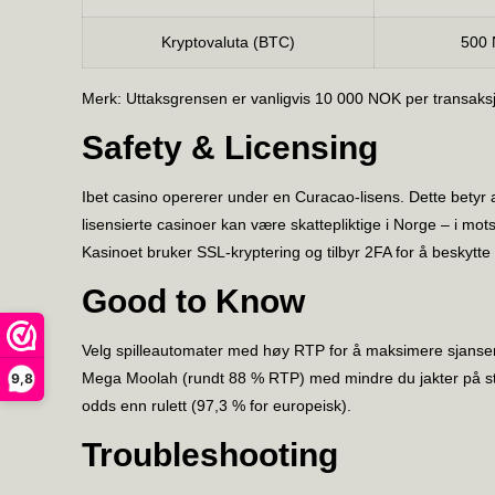
Kryptovaluta (BTC)
500 
Merk: Uttaksgrensen er vanligvis 10 000 NOK per transak
Safety & Licensing
Ibet casino opererer under en Curacao-lisens. Dette betyr 
lisensierte casinoer kan være skattepliktige i Norge – i mots
Kasinoet bruker SSL-kryptering og tilbyr 2FA for å beskytte
Good to Know
Velg spilleautomater med høy RTP for å maksimere sjansen
Mega Moolah (rundt 88 % RTP) med mindre du jakter på stor
9,8
odds enn rulett (97,3 % for europeisk).
Troubleshooting