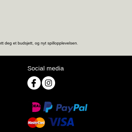
t deg et budsjett, og nyt spillopplevelsen.
Social media