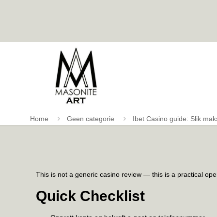
Home
Geen categorie
Ibet Casino guide: Slik mak
This is not a generic casino review — this is a practical op
Quick Checklist