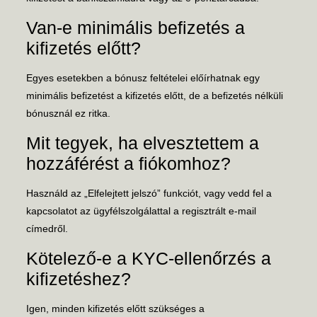
Van-e minimális befizetés a
kifizetés előtt?
Egyes esetekben a bónusz feltételei előírhatnak egy
minimális befizetést a kifizetés előtt, de a befizetés nélküli
bónusznál ez ritka.
Mit tegyek, ha elvesztettem a
hozzáférést a fiókomhoz?
Használd az „Elfelejtett jelszó” funkciót, vagy vedd fel a
kapcsolatot az ügyfélszolgálattal a regisztrált e-mail
címedről.
Kötelező-e a KYC-ellenőrzés a
kifizetéshez?
Igen, minden kifizetés előtt szükséges a