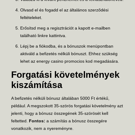
Olvasd el és fogadd el az általános szerződési
feltételeket.
Erősítsd meg a regisztrációt a kapott e-mailben
található linkre kattintva.
Lépj be a fiókodba, és a bónuszok menüpontban
aktiváld a befizetés nélküli bónuszt. Ehhez szükség
lehet az energy casino promocios kod megadására.
Forgatási követelmények
kiszámítása
A befizetés nélküli bónusz általában 5000 Ft értékű,
például. A megszokott 35-szörös forgatási követelmény azt
jelenti, hogy a bónusz összegének 35-szörösét kell
feltetted.
Fontos:
a számítás a bónusz összegére
vonatkozik, nem a nyereményre.