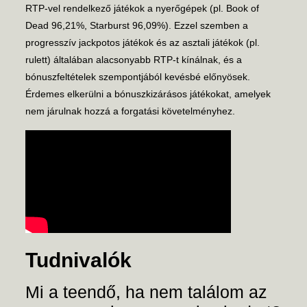
RTP-vel rendelkező játékok a nyerőgépek (pl. Book of
Dead 96,21%, Starburst 96,09%). Ezzel szemben a
progresszív jackpotos játékok és az asztali játékok (pl.
rulett) általában alacsonyabb RTP-t kínálnak, és a
bónuszfeltételek szempontjából kevésbé előnyösek.
Érdemes elkerülni a bónuszkizárásos játékokat, amelyek
nem járulnak hozzá a forgatási követelményhez.
Tudnivalók
Mi a teendő, ha nem találom az