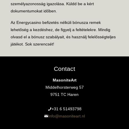
személyazonosság igazolása. Küldd be a kért
dokumentumokat időben.
Az Energycasino befizetés nélküli bónusza remek
lehetőség a kezdéshez, de figyelj a feltételekre. Mindig
olvasd el a bónusz szabályait, és használj felelősségteljes
játékot. Sok szerencsét!
Contact
MasoniteArt
Middelhorsterweg 57
9751 TC Haren
+31 6 51493798‬
Info@masoniteart.nl