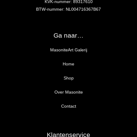
KVK-nummer: 89317610
BTW-nummer: NL004716367B67
Ga naar…
MasoniteArt Galerij
Home
Shop
Over Masonite
Alle producten
Proefpakket
Contact
Ongegrond panelen
Klantenservice
Kant-en-Klaar panelen
3mm dik