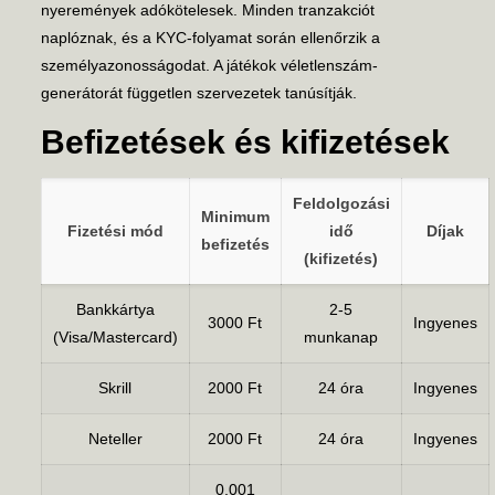
nyeremények adókötelesek. Minden tranzakciót
naplóznak, és a KYC-folyamat során ellenőrzik a
személyazonosságodat. A játékok véletlenszám-
generátorát független szervezetek tanúsítják.
Befizetések és kifizetések
Feldolgozási
Minimum
Fizetési mód
idő
Díjak
befizetés
(kifizetés)
Bankkártya
2-5
3000 Ft
Ingyenes
(Visa/Mastercard)
munkanap
Skrill
2000 Ft
24 óra
Ingyenes
Neteller
2000 Ft
24 óra
Ingyenes
0,001