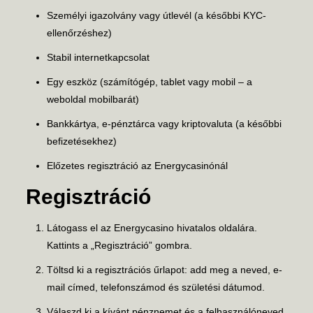
Személyi igazolvány vagy útlevél (a későbbi KYC-
ellenőrzéshez)
Stabil internetkapcsolat
Egy eszköz (számítógép, tablet vagy mobil – a
weboldal mobilbarát)
Bankkártya, e-pénztárca vagy kriptovaluta (a későbbi
befizetésekhez)
Előzetes regisztráció az Energycasinónál
Regisztráció
Látogass el az Energycasino hivatalos oldalára.
Kattints a „Regisztráció” gombra.
Töltsd ki a regisztrációs űrlapot: add meg a neved, e-
mail címed, telefonszámod és születési dátumod.
Válaszd ki a kívánt pénznemet és a felhasználóneved.