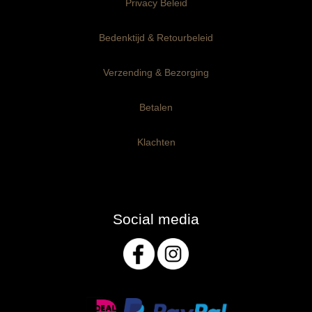
Privacy Beleid
Maatwerk
6mm dik
Bedenktijd & Retourbeleid
Verzending & Bezorging
Betalen
Klachten
Social media