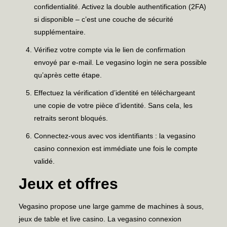
confidentialité. Activez la double authentification (2FA)
si disponible – c’est une couche de sécurité
supplémentaire.
Vérifiez votre compte via le lien de confirmation
envoyé par e-mail. Le vegasino login ne sera possible
qu’après cette étape.
Effectuez la vérification d’identité en téléchargeant
une copie de votre pièce d’identité. Sans cela, les
retraits seront bloqués.
Connectez-vous avec vos identifiants : la vegasino
casino connexion est immédiate une fois le compte
validé.
Jeux et offres
Vegasino propose une large gamme de machines à sous,
jeux de table et live casino. La vegasino connexion