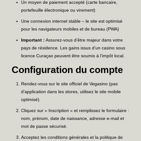
Un moyen de paiement accepté (carte bancaire,
portefeuille électronique ou virement)
Une connexion internet stable – le site est optimisé
pour les navigateurs mobiles et de bureau (PWA)
Important :
Assurez-vous d’être majeur dans votre
pays de résidence. Les gains issus d’un casino sous
licence Curaçao peuvent être soumis à l’impôt local.
Configuration du compte
Rendez-vous sur le site officiel de Vegasino (pas
d’application dans les stores, utilisez le site mobile
optimisé).
Cliquez sur « Inscription » et remplissez le formulaire :
nom, prénom, date de naissance, adresse e-mail et
mot de passe sécurisé.
Acceptez les conditions générales et la politique de